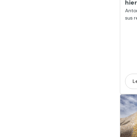
hie
Anton
sus r
un pe
L