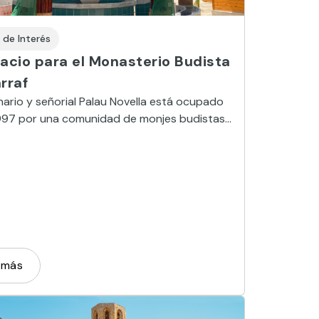
 de Interés
acio para el Monasterio Budista
rraf
nario y señorial Palau Novella está ocupado
997 por una comunidad de monjes budistas
 Parque del Garraf. Atrévete a descubrirlo.
 más