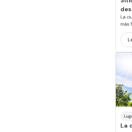
Sit
des
La ci
más 
Insta
mejor
L
Lug
La 