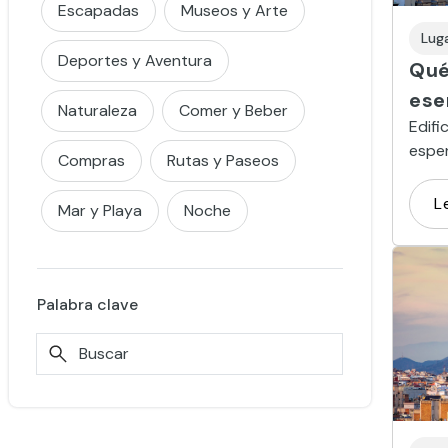
Escapadas
Museos y Arte
Lug
Deportes y Aventura
Qué
ese
Naturaleza
Comer y Beber
Edifi
esper
Compras
Rutas y Paseos
inolv
impre
L
Mar y Playa
Noche
Sagra
la pl
son s
Palabra clave