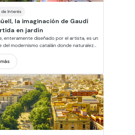
 de Interés
üell, la imaginación de Gaudí
tida en jardín
e, enteramente diseñado por el artista, es un
e del modernismo catalán donde naturaleza
ectura se funden en un universo onírico.
 más