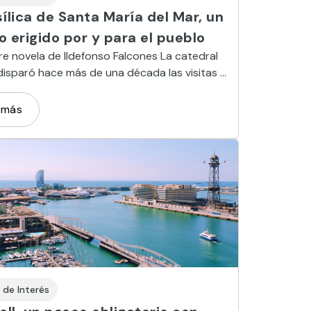
ílica de Santa María del Mar, un
 erigido por y para el pueblo
re novela de Ildefonso Falcones La catedral
disparó hace más de una década las visitas a
lísima iglesia gótica emplazada a pocos
el Mediterráneo.
 más
 de Interés