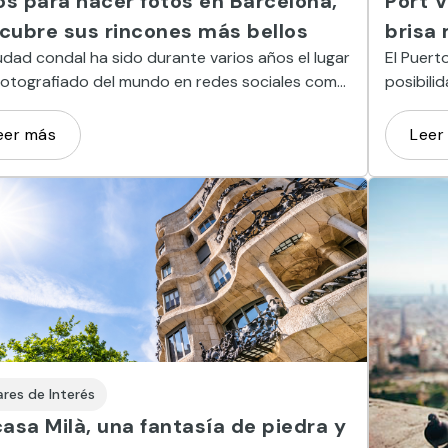
ios para hacer fotos en Barcelona,
Port V
cubre sus rincones más bellos
brisa
udad condal ha sido durante varios años el lugar
El Puert
fotografiado del mundo en redes sociales como
posibili
gram. Descubre aquellos sitios donde hacer las
Comerci
es fotos de Barcelona.
paseo en
eer más
Leer
ares de Interés
casa Milà, una fantasía de piedra y