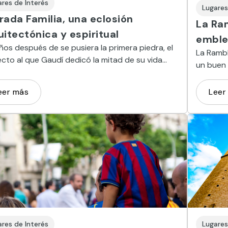
ares de Interés
Lugares
rada Familia, una eclosión
La Ra
uitectónica y espiritual
emble
ños después de se pusiera la primera piedra, el
La Rambl
cto al que Gaudí dedicó la mitad de su vida
un buen 
a punto de concluirse.
cotidian
eer más
Leer
ares de Interés
Lugares