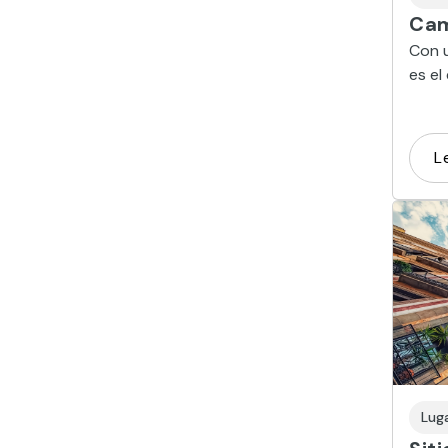
Cam
Con 
es el
para 
L
Lug