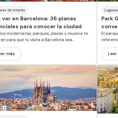
ares de Interés
Lugares
 ver en Barcelona: 36 planes
Park G
nciales para conocer la ciudad
conver
cios modernistas, parques, plazas y museos te
El parqu
an para que tu visita a Barcelona sea
referent
idable. Aquí te dejamos una lista de
y arquit
scindibles que no deberías perderte. . La
eer más
Leer
da Familia, el Parque Güell, el Palau de la Música,
aya de la Barceloneta, la catedral o las Ramblas
ólo una muestra.