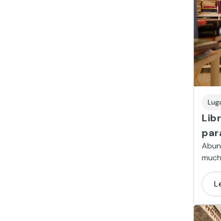
Lug
Lib
par
Abund
mucha
antig
L