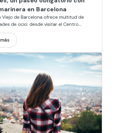
ell, un paseo obligatorio con
 marinera en Barcelona
o Viejo de Barcelona ofrece multitud de
dades de ocio: desde visitar el Centro
al Maremàgnum y el Aquàrium, hasta un
 “golondrina”.
 más