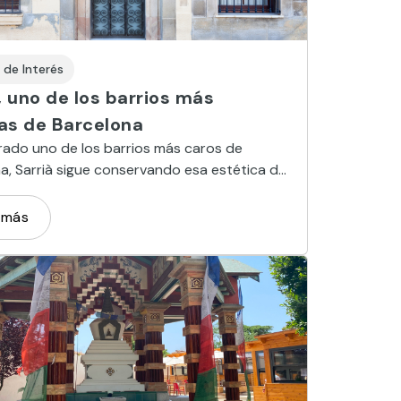
 de Interés
, uno de los barrios más
tas de Barcelona
ado uno de los barrios más caros de
a, Sarrià sigue conservando esa estética de
ue enamoró a quienes construyeron allí sus
 villas de veraneo
 más