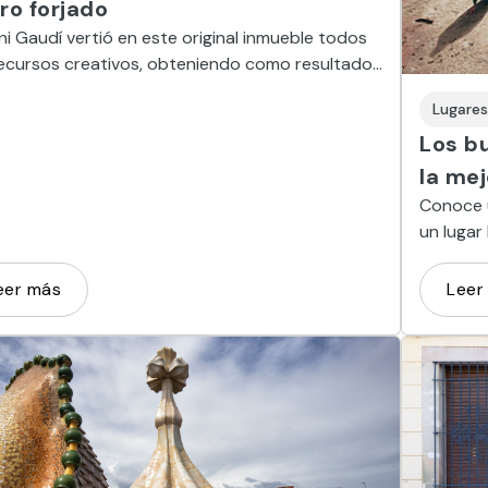
rro forjado
i Gaudí vertió en este original inmueble todos
ecursos creativos, obteniendo como resultado
rfecto equilibrio entre funcionalidad y estética.
Lugares
Los bu
la mej
Conoce u
un lugar 
española
eer más
Leer