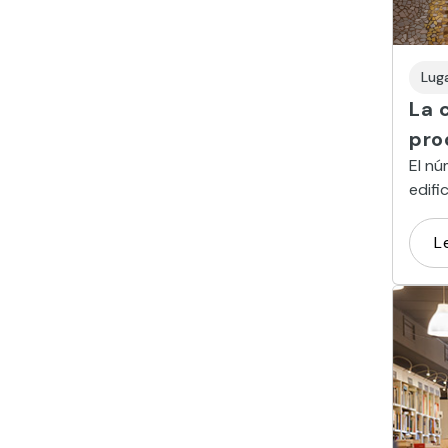
Lug
La 
pro
El nú
edifi
refer
L