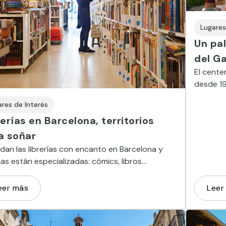
Lugares
Un pal
del Ga
El cente
desde 1
en pleno
ares de Interés
rerías en Barcelona, territorios
a soñar
an las librerías con encanto en Barcelona y
s están especializadas: cómics, libros
uos, de viajes, de cultura italiana…
eer más
Leer