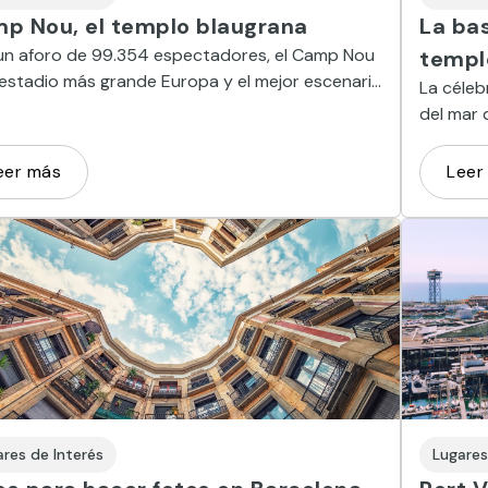
p Nou, el templo blaugrana
La bas
un aforo de 99.354 espectadores, el Camp Nou
templo
 estadio más grande Europa y el mejor escenario
La céleb
disfrutar de un fútbol armónico y coral.
del mar 
esta bel
metros d
eer más
Leer
ares de Interés
Lugares