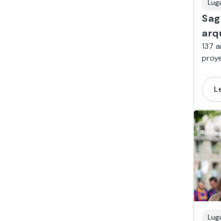
Lug
Sag
arq
137 a
proye
está 
L
Lug