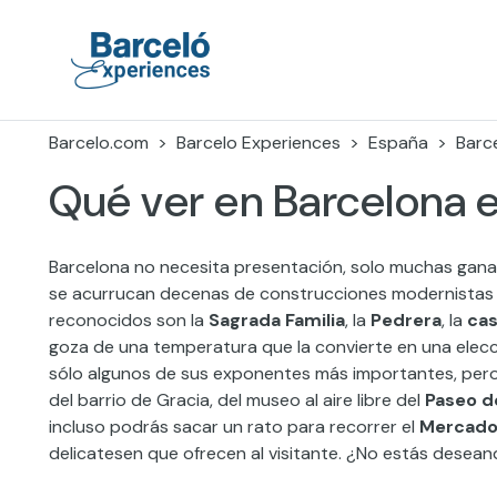
Skip
to
content
Barceló Experiences
Barcelo.com
Barcelo Experiences
España
Barc
Qué ver en Barcelona e
Barcelona no necesita presentación, solo muchas ganas
se acurrucan decenas de construcciones modernistas l
reconocidos son la
Sagrada Familia
, la
Pedrera
, la
cas
goza de una temperatura que la convierte en una elecci
sólo algunos de sus exponentes más importantes, pero
del barrio de Gracia, del museo al aire libre del
Paseo d
incluso podrás sacar un rato para recorrer el
Mercado 
delicatesen que ofrecen al visitante. ¿No estás desean