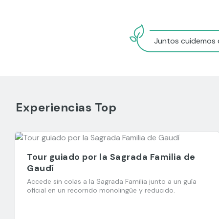
vida está a punto de concluirse.
Cerveza y tapas en el Orbital
Bar
Reservar
Juntos cuidemos d
desde
11,00 EUR
Experiencias Top
Tour guiado por la Sagrada Familia de
Gaudí
Accede sin colas a la Sagrada Familia junto a un guía
oficial en un recorrido monolingüe y reducido.