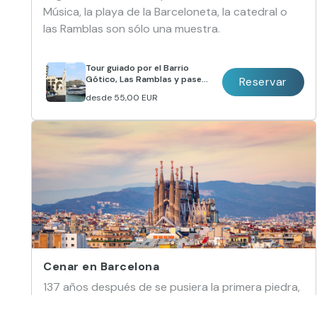
Música, la playa de la Barceloneta, la catedral o
las Ramblas son sólo una muestra.
Tour guiado por el Barrio
Gótico, Las Ramblas y paseo
Reservar
en barco por Barcelona
desde
55,00 EUR
Cenar en Barcelona
137 años después de se pusiera la primera piedra,
el proyecto al que Gaudí dedicó la mitad de su