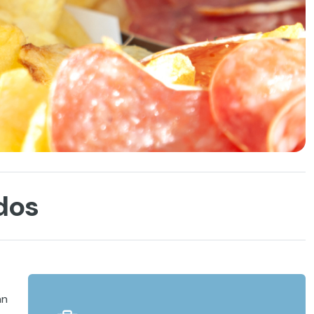
dos
an