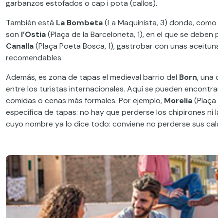
garbanzos estofados o cap i
pota (callos).
También está
La Bombeta
(La Maquinista, 3) donde, como 
son
l’Ostia
(Plaça de la Barceloneta, 1),
en el que
se deben p
Canalla
(Plaça Poeta Bosca, 1), gastrobar con unas aceitu
recomendables.
Además, es zona de tapas
el medieval barrio del
Born
, una
entre los turistas internacionales. Aquí se pueden encont
comidas o cenas más formales. Por ejemplo,
Morelia
(Plaça 
específica de tapas: no hay que perderse los chipirones ni 
cuyo nombre ya lo dice todo: conviene no perderse sus calam