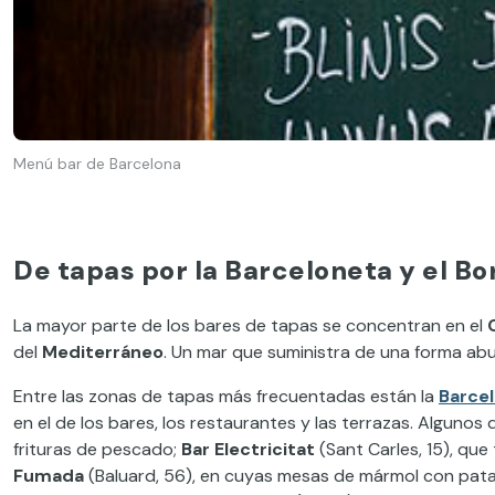
Menú bar de Barcelona
De tapas por la Barceloneta y el Bo
La mayor parte de los bares de tapas se concentran en el
del
Mediterráneo
.
Un
mar
que suministra de
una
forma ab
Entre
las zonas de tapas más frecuentada
s están
la
Barce
en el
de los bares, los
restaurantes
y las terrazas
. Algunos 
frituras de pescado;
Bar Electricitat
(Sant Carles, 15),
que 
Fumada
(Baluard, 56), en cuyas mesas de mármol con pata