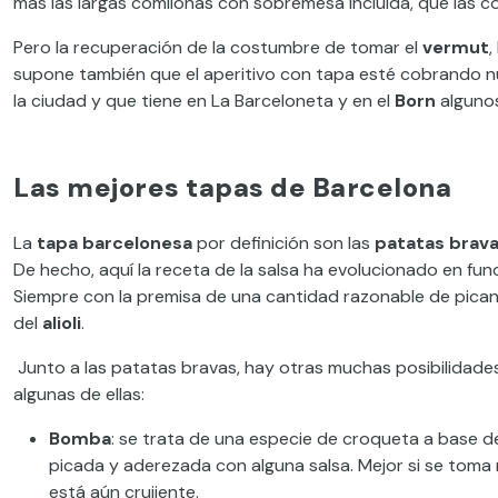
más las largas comilonas con sobremesa
incluida
, que las 
Pero la
recuperación de la costumbre de tomar
el
vermut
,
supone también que e
l aperitivo
con tapa
esté
cobrando nu
la ciudad y que tiene en La Barceloneta
y
en el
Born
algunos
Las mejores tapas de Barcelona
La
tapa barcelonesa
por de
finición son las
patatas brav
De hecho, aquí la receta de la salsa ha evolucionado en fun
Siempre con la premisa de una cantidad
razonable
de pican
del
alioli
.
Junto a las patatas bravas, hay otras muchas posibilidades
algunas de ellas:
Bomba
: se trata de una especie de croqueta a base d
picada
y
aderezada con alguna salsa. Mejor si se toma 
está aún crujiente.