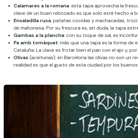
Calamares a la romana
: esta tapa aprovecha la fresc
clave de un buen rebozado es que solo esté hecho a ba
Ensaladilla
rusa
: patatas cocidas y machacadas, troci
de mahonesa. Por su frescura es, sin duda, la tapa estre
Gambas a la plancha
: con su toque de sal, es inconf
Pa amb tomàquet
: más que una tapa es
la forma de 
Cataluña. La clave es frotar bien el pan con el ajo y, p
Olivas
(aceitunas)
: en Barcelona
las olivas no
son un re
realidad es que el gusto de esta ciudad por los bueno