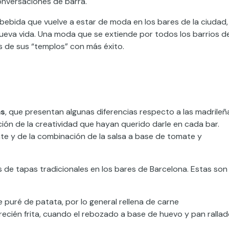
conversaciones de barra
.
 bebida que vuelve a estar de moda en los bares de la ciudad,
eva vida. Una moda que se extiende por todos los barrios d
 de sus “templos” con más éxito
.
as
, que presentan algunas diferencias respecto a las madrileñ
ción de la creatividad que hayan querido darle en cada
bar
.
te y de la combinación de la salsa a base
de
tomate y
 de tapas tradicionales en los bares de Barcelona. Estas son
e puré d
e patata, por lo general rellena
de carne
recién frita, cuando el rebozado a base de huevo y pan ralla