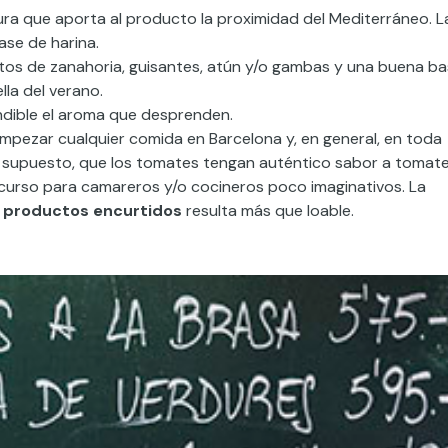
ura que aporta al producto la proximidad del Mediterráneo. L
se de harina.
tos de zanahoria, guisantes, atún y/o gambas y una buena b
lla del verano.
undible el aroma que desprenden.
empezar cualquier comida en Barcelona y, en general, en toda
or supuesto,
que los
tomates
tengan
auténtico sabor a tomate
curso para camareros y/o
cocineros poco imaginativos. La
s
productos encurtidos
resulta más que loable.