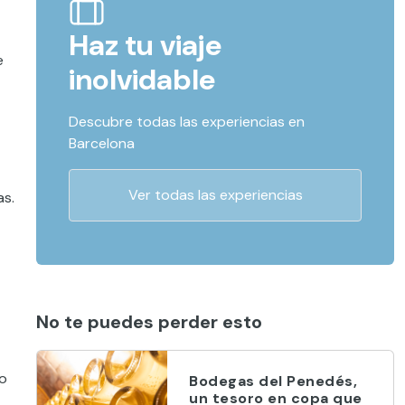
Haz tu viaje
e
inolvidable
Descubre todas las experiencias en
Barcelona
Ver todas las experiencias
as.
No te puedes perder esto
do
Bodegas del Penedés,
un tesoro en copa que