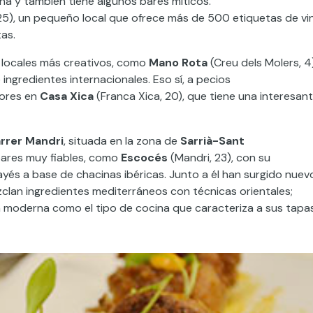
na y también tiene algunos bares míticos.
5), un pequeño local que ofrece más de 500 etiquetas de vi
tas.
o locales más creativos, como
Mano Rota
(Creu dels Molers, 4)
e
ingredientes internacionales
. Eso sí,
a pecios
bores en
Casa Xica
(Franca Xica, 20), que tiene una interesan
rrer Mandri
, situada en la zona de
Sarrià-Sant
bares muy fiables, como
Escocés
(Mandri, 23), con su
yés a base de chacinas ibéricas. Junto a él
han surgido
nuev
clan ingredientes mediterráneos con técnicas orientales;
tan moderna como el tipo de cocina
que caracteriza a
sus tapas