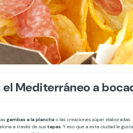
: el Mediterráneo a boca
 las
gambas a la plancha
o las creaciones s
ú
per
elaboradas
celona a través de sus
t
apas
. Y eso que a esta ciudad le gust