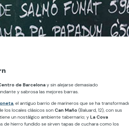
rn
Centro de Barcelona
y sin alejarse demasiado
undante
y sabrosa
las
mejores
barras.
loneta
,
el antiguo barrio de marineros
que
se ha
transformad
de los locales clásicos son
Can Maño
(Baluard, 12)
, con sus
tiene
un
nostálgico ambiente tabernario; y
La Cova
s de hierro fundido se sirven tapas de cuchara como lo
s