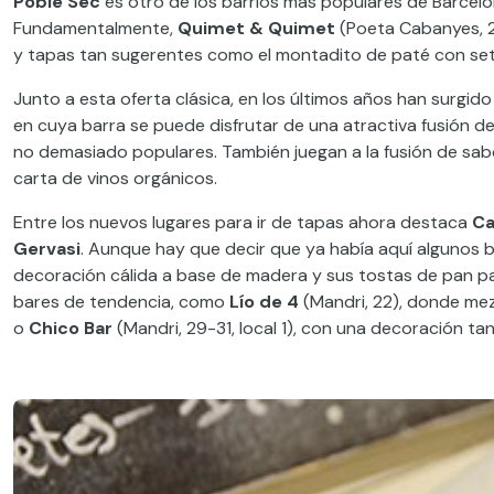
Poble Sec
es otro
de los barrios más populares de Barcelo
Fundamentalmente,
Quimet & Quimet
(Poeta Cabanyes, 2
y tapas tan sugerentes como el montadito de paté con se
Junto a esta oferta clásica, en los últimos años han surgid
en cuya barra se puede
disfrutar de
una atractiva fusión d
no
demasiado
populares. También juegan a la
fusión de sa
carta de vinos orgánicos.
Entre los nuevos lugares para ir de tapas ahora destaca
Ca
Gervasi
.
Aunque hay que decir que
ya había
aquí
algunos 
decoración cálida a base de madera y sus tostas de pan pa
bares de tendencia, como
Lío de
4
(Mandri, 22), donde mez
o
Chico Bar
(Mandri, 29-31, local 1), con una decoración 