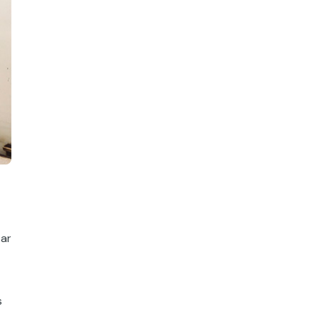
tar
s