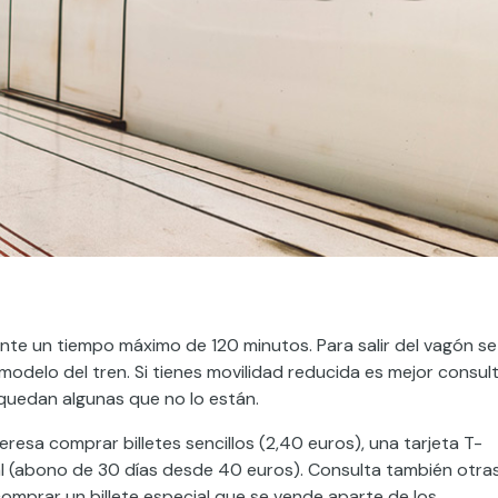
ante un tiempo máximo de 120 minutos. Para salir del vagón se
modelo del tren. Si tienes movilidad reducida es mejor consul
uedan algunas que no lo están.
resa comprar billetes sencillos (2,40 euros), una tarjeta T-
ual (abono de 30 días desde 40 euros). Consulta también otra
comprar un billete especial que se vende aparte de los