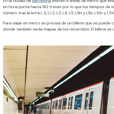
En la ciudad de
Barcelona
existen 8 líneas de Metro que enl
en hora punta hasta 162 trenes por lo que los tiempos de e
número tras la letra L (L1, L2, L3, L4, L5, L9n y L9s, L10n y L10s
Para viajar en metro se precisa de un billete que se puede 
donde también verás mapas de los recorridos. El billete se 