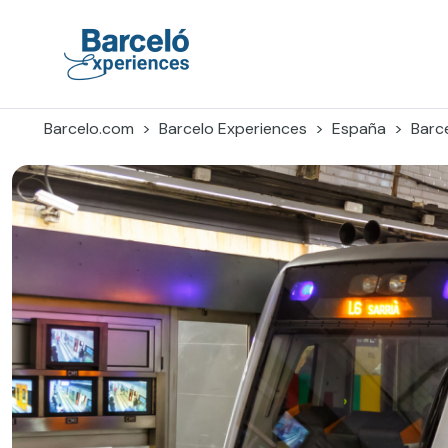
Skip
to
content
Barceló Experiences
Barcelo.com
Barcelo Experiences
España
Barc