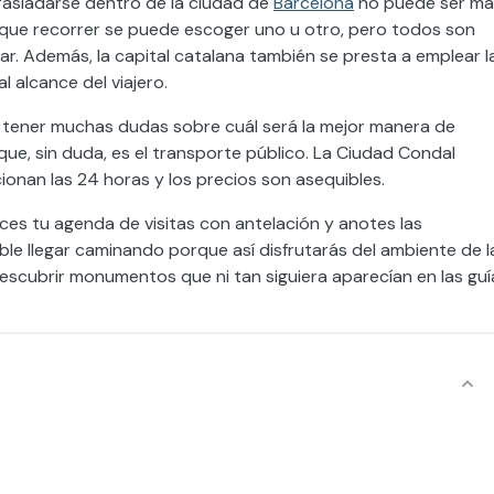
 trasladarse dentro de la ciudad de
Barcelona
no puede ser má
an que recorrer se puede escoger uno u otro, pero todos son
r. Además, la capital catalana también se presta a emplear l
l alcance del viajero.
tener muchas dudas sobre cuál será la mejor manera de
ue, sin duda, es el transporte público. La Ciudad Condal
onan las 24 horas y los precios son asequibles.
es tu agenda de visitas con antelación y anotes las
e llegar caminando porque así disfrutarás del ambiente de l
descubrir monumentos que ni tan siguiera aparecían en las guí