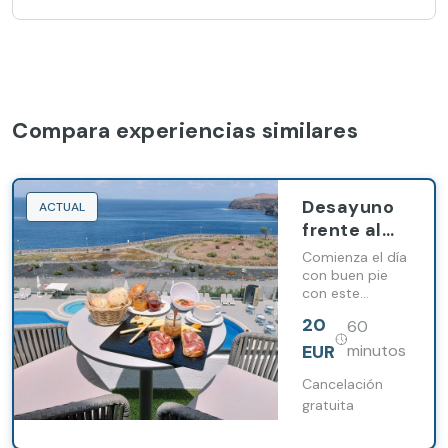
Compara experiencias similares
Desayuno
ACTUAL
frente al
mar en
Comienza el día
Occidental
con buen pie
con este
Roca Negra
completo
20
60
desayuno en tu
habitación en
EUR
minutos
Occidental
Roca Negra
Cancelación
gratuita