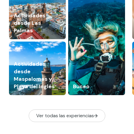
Actividades
desde Las
Palmas
Actividades
desde
Maspalomas y
Playa del Inglés
Buceo
Ver todas las experiencias