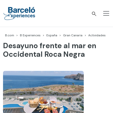
Skip
to
content
Barceló Experiences
B.com
B Experiences
España
Gran Canaria
Actividades
Desayuno frente al mar en
Occidental Roca Negra