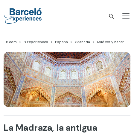
Skip
to
content
Barceló Experiences
B.com
B Experiences
España
Granada
Qué ver y hacer
La Madraza, la antigua