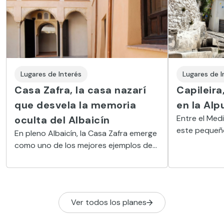
Lugares de Interés
Lugares de I
Casa Zafra, la casa nazarí
Capileira
que desvela la memoria
en la Alp
Entre el Med
oculta del Albaicín
este pequeñ
En pleno Albaicín, la Casa Zafra emerge
un ejemplo c
como uno de los mejores ejemplos de
encanto alpi
arquitectura nazarí conservada: un
hogar palatino convertido en museo
donde patios, yeserías y mapas
antiguos revelan la vida cotidiana del
Ver todos los planes
barrio en tiempos medievales.