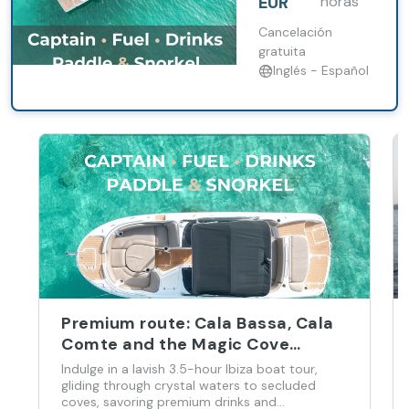
EUR
horas
like Port des
Torrent, Cala
Cancelación
Bassa, and Cala
gratuita
Comte, all with
Inglés - Español
drinks, snacks, and
an expert skipper.
Perfect mix of
adventure and
chill!
Premium route: Cala Bassa, Cala
Comte and the Magic Cove
Hidden
Indulge in a lavish 3.5-hour Ibiza boat tour,
gliding through crystal waters to secluded
coves, savoring premium drinks and