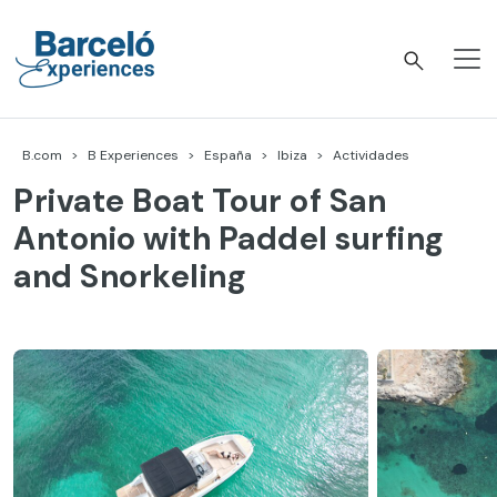
Skip
to
content
Barceló Experiences
B.com
B Experiences
España
Ibiza
Actividades
Private Boat Tour of San
Antonio with Paddel surfing
and Snorkeling