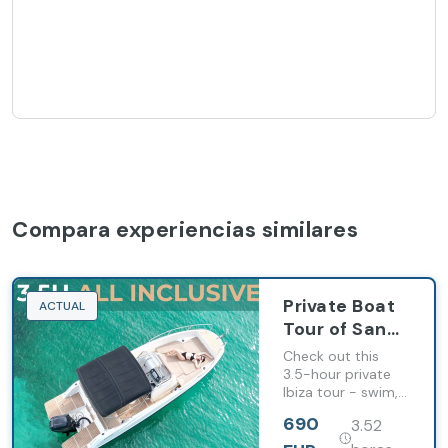
Compara experiencias similares
Private Boat
ACTUAL
Tour of San
Antonio with
Check out this
Paddel
3.5-hour private
Ibiza tour - swim,
surfing and
snorkel, and
Snorkeling
690
3.52
paddle surf at
gorgeous spots