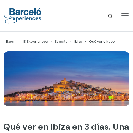
Skip
to
content
Barceló Experiences
B.com
B Experiences
España
Ibiza
Qué ver y hacer
Qué ver en Ibiza en 3 días. Una