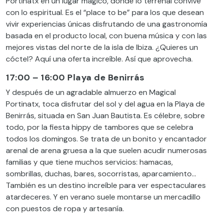
Portinatx en un lugar mágico, donde lo terrenal convive
con lo espiritual. Es el “place to be” para los que desean
vivir experiencias únicas disfrutando de una gastronomía
basada en el producto local, con buena música y con las
mejores vistas del norte de la isla de Ibiza. ¿Quieres un
cóctel? Aquí una oferta increíble. Así que aprovecha.
17:00 – 16:00 Playa de Benirrás
Y
después
de un agradable almuerzo en Magical
Portinatx, toca disfrutar del sol y del agua en la Playa de
Benirrás, situada en San Juan Bautista. Es célebre, sobre
todo, por la fiesta hippy de tambores que se celebra
todos los domingos. Se trata de un bonito y encantador
arenal de arena gruesa a la que suelen acudir numerosas
familias y que tiene muchos servicios: hamacas,
sombrillas, duchas, bares, socorristas, aparcamiento…
También es un destino increíble para ver espectaculares
atardeceres. Y en verano suele montarse un mercadillo
con puestos de ropa y artesanía.