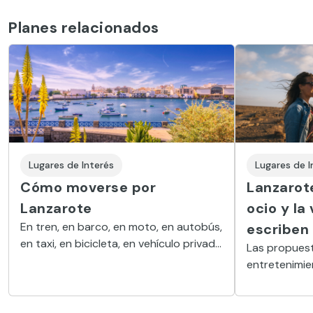
Planes relacionados
Lugares de Interés
Lugares de I
Cómo moverse por
Lanzarote
Lanzarote
ocio y la
En tren, en barco, en moto, en autobús,
escriben
en taxi, en bicicleta, en vehículo privado
Las propuest
o de alquiler… Son muchas las opciones
entretenimie
para desplazarse por la isla canaria
Active Resor
complemento