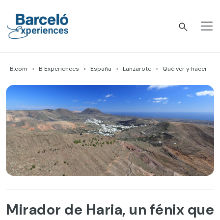
Skip
to
content
Barceló Experiences
B.com
B Experiences
España
Lanzarote
Qué ver y hacer
Mirador de Haria, un fénix que