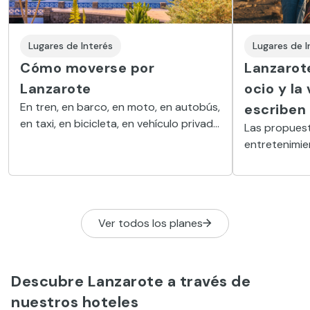
Lugares de Interés
Lugares de I
Cómo moverse por
Lanzarote
Lanzarote
ocio y la
En tren, en barco, en moto, en autobús,
escriben
en taxi, en bicicleta, en vehículo privado
Las propuest
o de alquiler… Son muchas las opciones
entretenimie
para desplazarse por la isla canaria
Active Resor
complemento
bienestar y 
instalacione
Ver todos los planes
convertido en
donde disfrut
Descubre Lanzarote a través de
nuestros hoteles