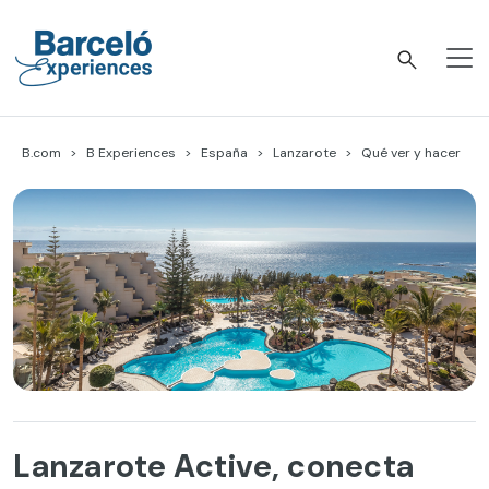
Skip
to
content
Barceló Experiences
B.com
B Experiences
España
Lanzarote
Qué ver y hacer
Lanzarote Active, conecta