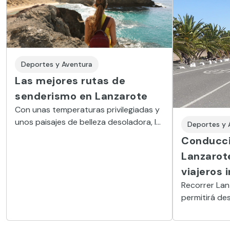
Deportes y Aventura
Las mejores rutas de
senderismo en Lanzarote
Con unas temperaturas privilegiadas y
unos paisajes de belleza desoladora, la
Deportes y 
isla de Lanzarote ha sabido aprovechar
Conducci
el potencial de su naturaleza
Lanzarote
estableciendo una amplia red de
viajeros 
senderos
Recorrer Lan
permitirá de
desconocidos
visitantes. L