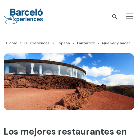
Skip
to
content
Barceló Experiences
B.com
B Experiences
España
Lanzarote
Qué ver y hacer
Los mejores restaurantes en