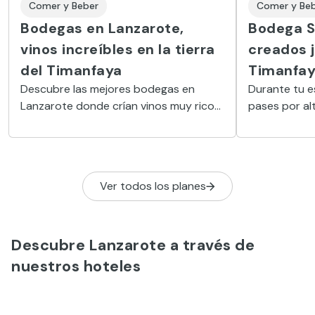
Comer y Beber
Comer y Be
Bodegas en Lanzarote,
Bodega S
vinos increíbles en la tierra
creados j
del Timanfaya
Timanfa
Descubre las mejores bodegas en
Durante tu e
Lanzarote donde crían vinos muy ricos
pases por alt
bajo la arena volcánica y con un
ella, a la b
sistema de cráteres para plantar las
conocer la p
vides.
los vinos vol
Ver todos los planes
Descubre Lanzarote a través de
nuestros hoteles