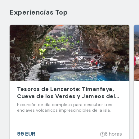
Experiencias Top
Tesoros de Lanzarote: Timanfaya,
Cueva de los Verdes y Jameos del
Agua
Excursión de día completo para descubrir tres
enclaves volcánicos imprescindibles de la isla.
99 EUR
8 horas