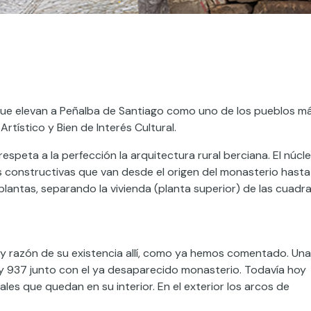
s que elevan a Peñalba de Santiago como uno de los pueblos m
rtístico y Bien de Interés Cultural.
peta a la perfección la arquitectura rural berciana. El núcle
s constructivas que van desde el origen del monasterio hasta
antas, separando la vivienda (planta superior) de las cuadr
o y razón de su existencia allí, como ya hemos comentado. Una
y 937 junto con el ya desaparecido monasterio. Todavía hoy
les que quedan en su interior. En el exterior los arcos de