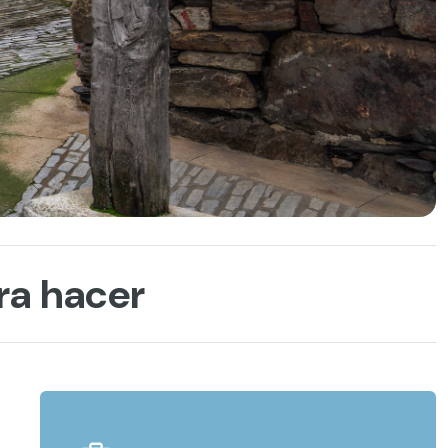
ara hacer
s