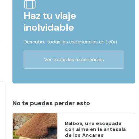
Haz tu viaje
inolvidable
r
Descubre todas las experiencias en León
Ver todas las experiencias
No te puedes perder esto
Balboa, una escapada
con alma en la antesala
de los Ancares