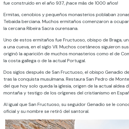
fue construido en el año 937, ¡hace más de 1000 años!
Ermitas, cenobios y pequeños monasterios poblaban zonas
Tebaida berciana. Muchos ermitaños comenzaron a ocupar la
la cercana Ribeira Sacra ourensana.
Uno de estos ermitaños fue Fructuoso, obispo de Braga, un 
a una cueva, en el siglo VII. Muchos coetáneos siguieron su
originó la aparición de muchos monasterios como el de Com
la costa gallega o de la actual Portugal.
Dos siglos después de San Fructuoso, el obispo Genadio de 
tras la conquista musulmana. Restaura San Pedro de Montes
del que hoy solo queda la iglesia, origen de la actual aldea
montaña y testigo de los orígenes del cristianismo en Espa
Al igual que San Fructuoso, su seguidor Genadio se le co
oficial y su nombre se retiró del santoral.