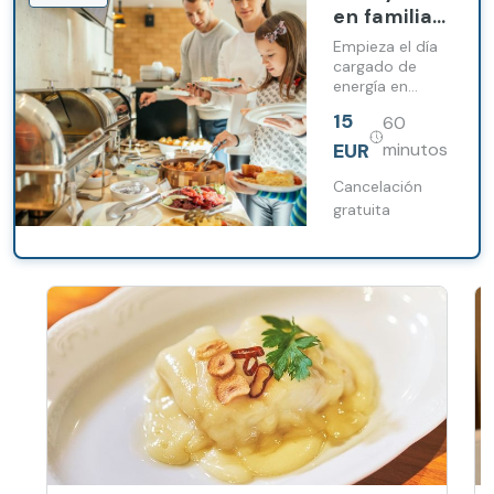
en familia
en Barceló
Empieza el día
León
cargado de
energía en
Conde
Barceló León
Luna
15
60
Conde luna.
EUR
minutos
Cancelación
gratuita