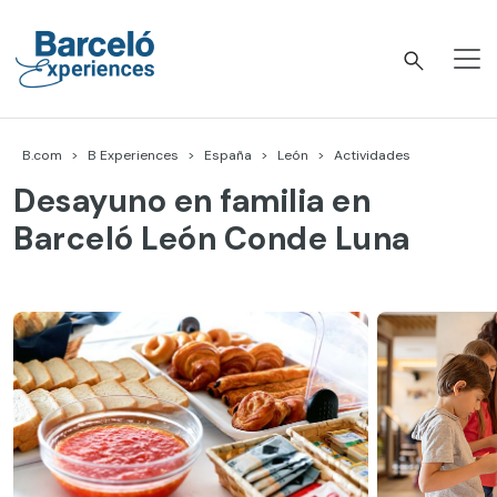
Skip
to
content
Barceló Experiences
B.com
B Experiences
España
León
Actividades
Desayuno en familia en
Barceló León Conde Luna