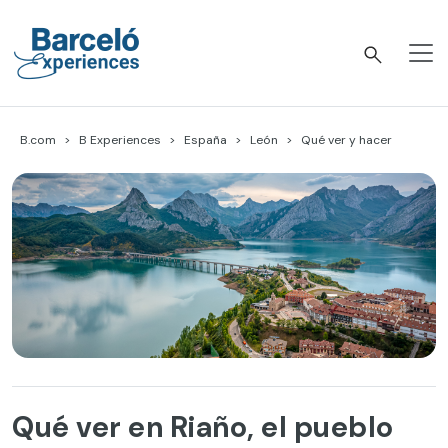
Skip
to
content
Barceló Experiences
B.com
B Experiences
España
León
Qué ver y hacer
Qué ver en Riaño, el pueblo