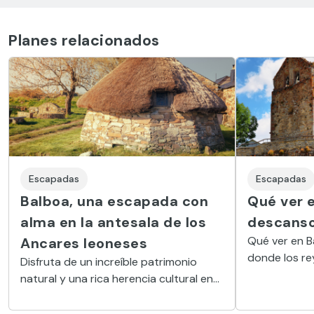
Planes relacionados
Escapadas
Escapadas
Balboa, una escapada con
Qué ver e
alma en la antesala de los
descanso
Qué ver en B
Ancares leoneses
donde los re
Disfruta de un increíble patrimonio
lagunas de an
natural y una rica herencia cultural en
increíbles y 
una visita a este pintoresco pueblo de
la comarca de El Bierzo.