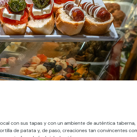
 local con sus tapas y con un ambiente de auténtica taberna,
tortilla de patata y, de paso, creaciones tan convincentes c