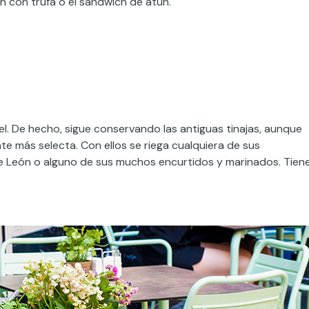
n con trufa o el sándwich de atún.
el. De hecho, sigue conservando las antiguas tinajas, aunque
te más selecta. Con ellos se riega cualquiera de sus
de León o alguno de sus muchos encurtidos y marinados. Tien