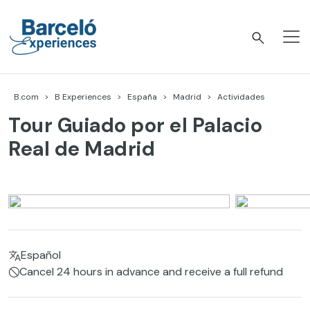
Skip
to
content
Barceló Experiences
B.com
B Experiences
España
Madrid
Actividades
Tour Guiado por el Palacio
Real de Madrid
Español
Cancel 24 hours in advance and receive a full refund