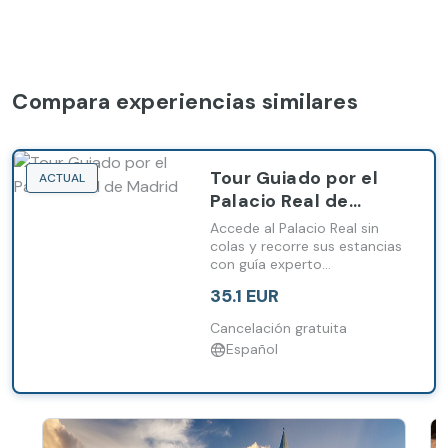
Compara experiencias similares
Tour Guiado por el
ACTUAL
Palacio Real de
Madrid
Accede al Palacio Real sin
colas y recorre sus estancias
con guía experto
descubriendo arte, historia y
35.1 EUR
vida monárquica.
Cancelación gratuita
Español