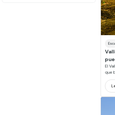
Esc
Val
pue
El Va
que b
no d
bosq
L