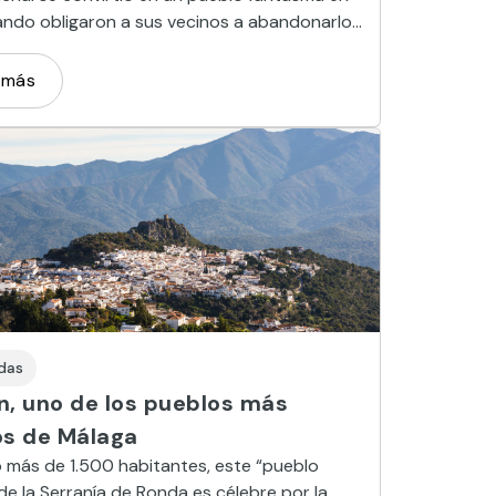
ndo obligaron a sus vecinos a abandonarlo.
us casas blancas encaladas son el paraíso.
 más
das
n, uno de los pueblos más
os de Málaga
 más de 1.500 habitantes, este “pueblo
de la Serranía de Ronda es célebre por la