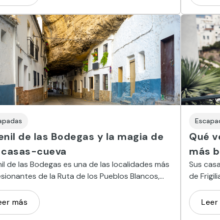
apadas
Escapa
enil de las Bodegas y la magia de
Qué ve
 casas-cueva
más b
il de las Bodegas es una de las localidades más
Sus casa
sionantes de la Ruta de los Pueblos Blancos,
de Frigi
us casas horadadas en plena roca.
al encan
eer más
Leer