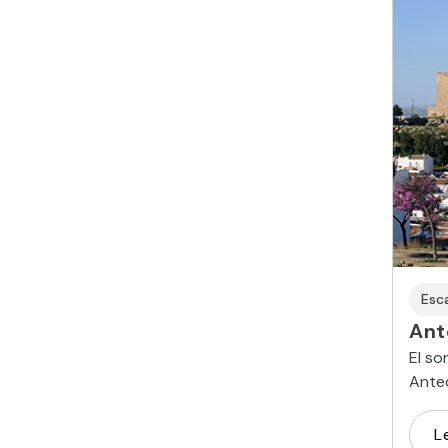
Esc
Ant
El so
Ante
duran
L