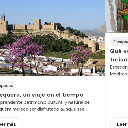
Escapa
Qué ve
turis
Estepona
Mediterr
que más 
apadas
equera, un viaje en el tiempo
rprendente patrimonio cultural y natural de
quera merece ser disfrutado aunque sea
te un fin de semana.
eer más
Leer