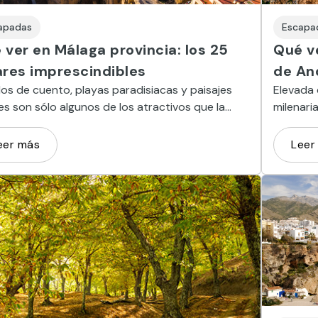
apadas
Escapa
 ver en Málaga provincia: los 25
Qué ve
ares imprescindibles
de An
os de cuento, playas paradisiacas y paisajes
Elevada 
es son sólo algunos de los atractivos que la
milenari
ncia de Málaga regala al turista.
Tajo de 
numeroso
eer más
Leer