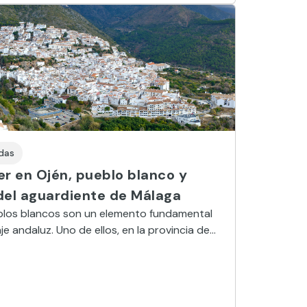
das
r en Ojén, pueblo blanco y
del aguardiente de Málaga
blos blancos son un elemento fundamental
je andaluz. Uno de ellos, en la provincia de
es Ojén, conocido por sus cuevas y el
nte destilado allí, pero ahora también por un
te festival de rock independiente.