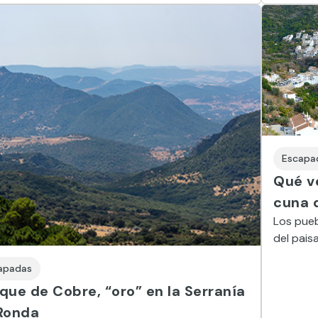
Escapa
Qué ve
cuna 
Los pue
del paisa
Málaga, 
apadas
aguardie
que de Cobre, “oro” en la Serranía
importan
Ronda