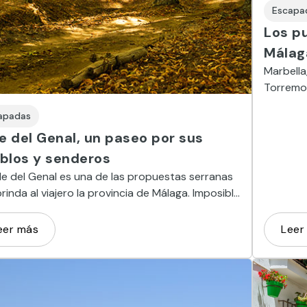
Escapa
Los p
Málag
Marbella
Torremol
Torre de
apadas
al mar.
le del Genal, un paseo por sus
blos y senderos
lle del Genal es una de las propuestas serranas
rinda al viajero la provincia de Málaga. Imposible
esconectar entre sus pueblos blancos y
ues de castaños.
eer más
Leer