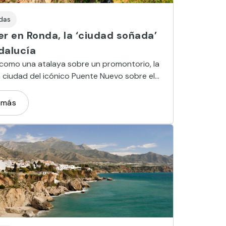
das
r en Ronda, la ‘ciudad soñada’
dalucía
como una atalaya sobre un promontorio, la
a ciudad del icónico Puente Nuevo sobre el
Ronda ha inspirado desde el siglo XIX a
s escritores y viajeros.
 más