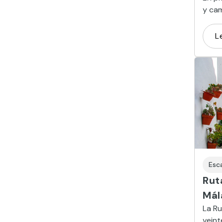
y cam
Piedr
el lu
L
flame
Esc
Rut
Mál
La Ru
veint