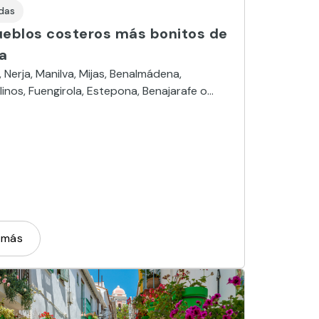
das
ueblos costeros más bonitos de
a
, Nerja, Manilva, Mijas, Benalmádena,
inos, Fuengirola, Estepona, Benajarafe o
l Mar son localidades con encanto que miran
 más