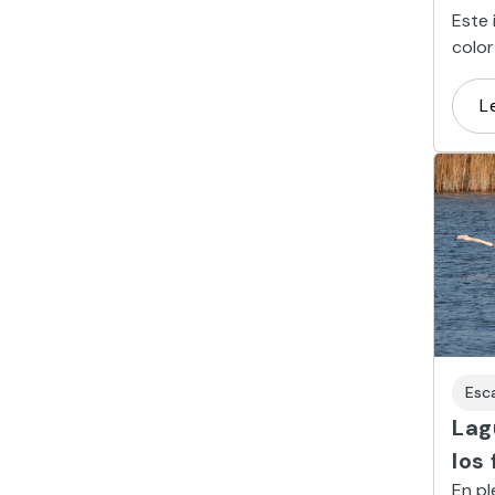
Este 
color
caída
L
Esc
Lag
los
En pl