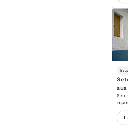
Esc
Set
sus
Seten
impre
con s
L