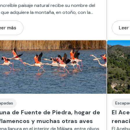
increíble paisaje natural recibe su nombre del
 que adquiere la montaña, en otoño, con la
 de las hojas de los castaños
eer más
Leer
apadas
Escapa
una de Fuente de Piedra, hogar de
El Ac
 flamencos y muchas otras aves
renac
ena llanura en el interior de Málaga, entre olivos
El Acebu