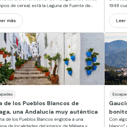
pos de cereal, está la Laguna de Fuente de
1948 cua
a, uno de los más valiosos humedales del país y
Ahora, s
gar donde se concentra el mayor número de
eer más
Leer
ncos rosas.
apadas
Escapa
a de los Pueblos Blancos de
Gaucí
aga, una Andalucía muy auténtica
bonit
ta de los Pueblos Blancos engloba a una
Con algo
ena de localidades del interior de Málaga y
blanco” 