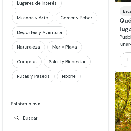
Lugares de Interés
Esc
Museos y Arte
Comer y Beber
Qué
lug
Deportes y Aventura
Puebl
lunar
Naturaleza
Mar y Playa
provi
L
Compras
Salud y Bienestar
Rutas y Paseos
Noche
Palabra clave