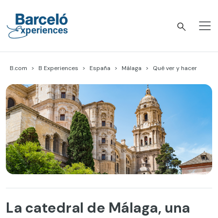
Skip
to
content
Barceló Experiences
B.com
B Experiences
España
Málaga
Qué ver y hacer
La catedral de Málaga, una