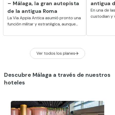
– Málaga, la gran autopista
antigua 
En una de las 
de la antigua Roma
custodian y v
La Via Appia Antica asumió pronto una
procesionale
función militar y estratégica, aunque
malagueña, c
cerca de los centros habitados el
Jesús el Ric
camino estaba bordeado de grandes
villas, tumbas y monumentos
funerarios.
Ver todos los planes
Descubre Málaga a través de nuestros
hoteles