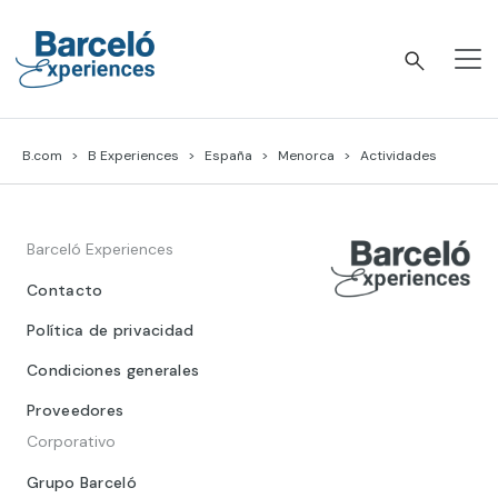
Skip
to
content
Barceló Experiences
B.com
B Experiences
España
Menorca
Actividades
Barceló Experiences
Contacto
Política de privacidad
Condiciones generales
Proveedores
Corporativo
Grupo Barceló