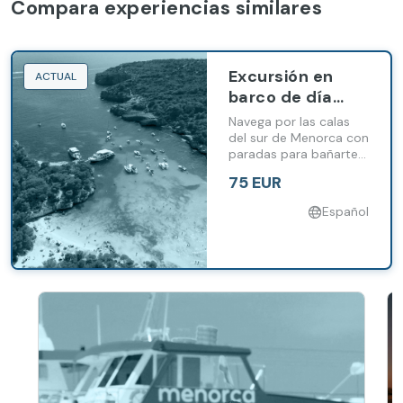
Compara experiencias similares
Excursión en
ACTUAL
barco de día
completo por las
Navega por las calas
calas del sur de
del sur de Menorca con
paradas para bañarte y
Menorca
paella servida a bordo.
75 EUR
Español