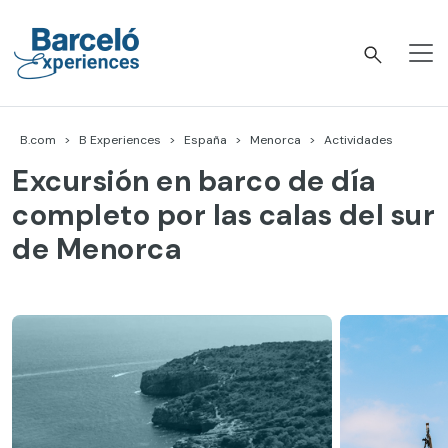
Skip
to
content
Barceló Experiences
B.com
B Experiences
España
Menorca
Actividades
Excursión en barco de día
completo por las calas del sur
de Menorca