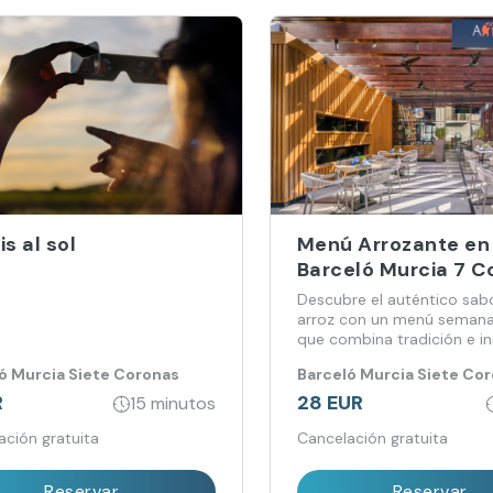
is al sol
Menú Arrozante en
Barceló Murcia 7 C
Descubre el auténtico sabo
arroz con un menú semanal
que combina tradición e in
ó Murcia Siete Coronas
Barceló Murcia Siete Co
R
28 EUR
15 minutos
ación gratuita
Cancelación gratuita
Reservar
Reservar