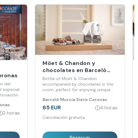
Möet & Chandon y
chocolates en Barceló
oronas
Murcia 7 Coronas
Bottle of Moët & Chandon
r del
accompanied by chocolates in the
 especial
room, perfect for enjoying unique
novación.
moments of luxury and pleasure.
Barceló Murcia Siete Coronas
ronas
65 EUR
4 horas
2 horas
Cancelación gratuita
Reservar