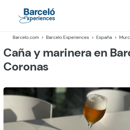
Skip
to
content
Barceló Experiences
Barcelo.com
Barcelo Experiences
España
Murc
Caña y marinera en Bar
Coronas