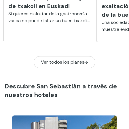
de txakoli en Euskadi
exaltació
Si quieres disfrutar de la gastronomía
de la bu
vasca no puede faltar un buen txakoli
Una sociedad
en tu mesa. Este vino blanco ha
muestra evid
superado su mala imagen y hoy es uno
importancia 
de los caldos más reconocidos y
Sebastián a
apreciados del país. Si estás por
de amigos.
Euskadi de viaje, no dudes en visitar
alguna buena bodega de txakoli que
Ver todos los planes
encontrarás por toda la geografía
vasca.
Descubre San Sebastián a través de
nuestros hoteles