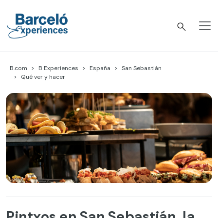
Skip
to
content
Barceló Experiences
B.com
B Experiences
España
San Sebastián
Qué ver y hacer
Pintxos en San Sebastián, la