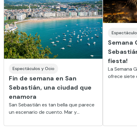
Espectáculo
Semana G
Sebastián
fiesta!
La Semana G
Espectáculos y Ocio
ofrece siete 
Fin de semana en San
fiesta, el fol
Sebastián, una ciudad que
esta ciudad.
enamora
San Sebastián es tan bella que parece
un escenario de cuento. Mar y
montaña, naturaleza y arquitectura, se
dan la mano en un entorno acogedor
que conquista al viajero desde un