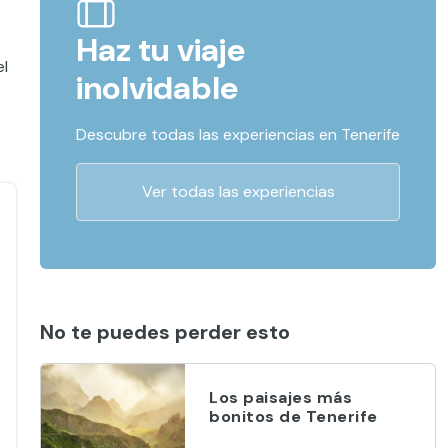
Haz tu viaje
el
inolvidable
Descubre todas las experiencias en Tenerife
Ver todas las experiencias
No te puedes perder esto
Los paisajes más
bonitos de Tenerife