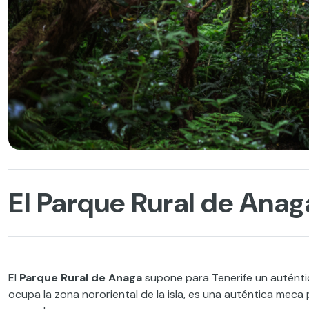
El Parque Rural de Anag
El
Parque Rural de Anaga
supone para Tenerife un auténti
ocupa la zona nororiental de la isla, es una auténtica meca