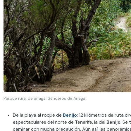
Parque rural de anaga. Senderos de Anaga.
De la playa al roque de
Benijo
: 12 kilómetros de ruta c
espectaculares del norte de Tenerife, la del
Benijo
. Se
caminar con mucha precaución. Aún así, las panorámica