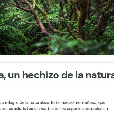
a, un hechizo de la natur
co milagro de la naturaleza. Este macizo montañoso, que
 para
senderistas
y amantes de los espacios naturales en