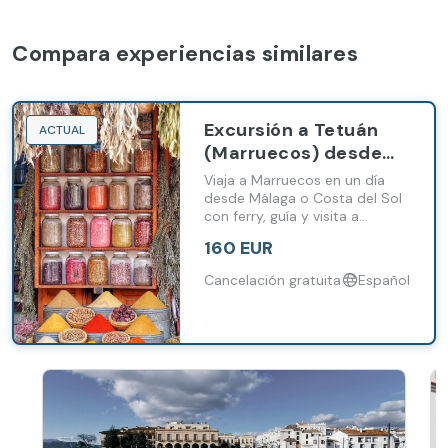
Compara experiencias similares
Excursión a Tetuán
ACTUAL
(Marruecos) desde
Málaga y Costa del
Viaja a Marruecos en un día
Sol
desde Málaga o Costa del Sol
con ferry, guía y visita a
Tetuán.
160 EUR
Cancelación gratuita
Español