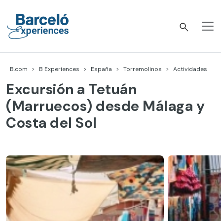
Skip
to
content
Barceló Experiences
B.com
B Experiences
España
Torremolinos
Actividades
Excursión a Tetuán
(Marruecos) desde Málaga y
Costa del Sol