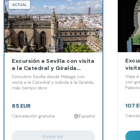
ACTUAL
Excu
Excursión a Sevilla con visita
visit
a la Catedral y Giralda
Pala
desde Málaga y Costa del
Viaja a
Descubre Sevilla desde Málaga con
Mála
Sol
con guí
visita a la Catedral y subida a la Giralda,
Palacio
más tiempo libre.
107 
85 EUR
Cancel
Cancelación gratuita
Español
Reservar