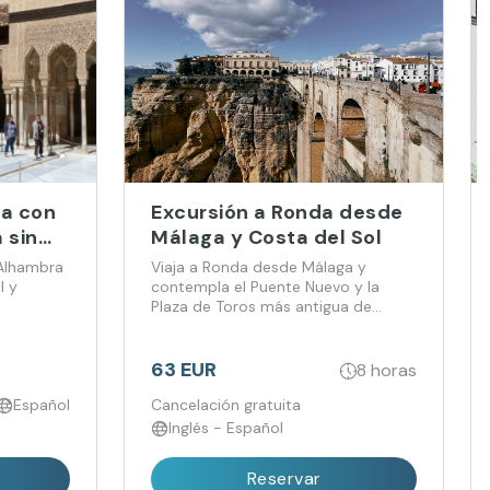
da con
Excursión a Ronda desde
 sin
Málaga y Costa del Sol
desde
 Alhambra
Viaja a Ronda desde Málaga y
l y
contempla el Puente Nuevo y la
Plaza de Toros más antigua de
España.
63 EUR
8 horas
Español
Cancelación gratuita
Inglés - Español
Reservar