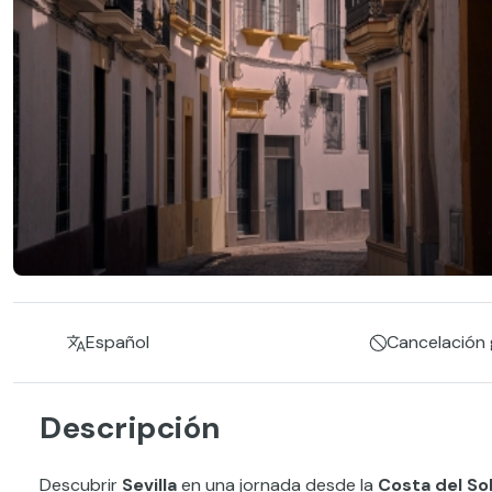
Español
Cancelación g
Descripción
Descubrir
Sevilla
en una jornada desde la
Costa del So