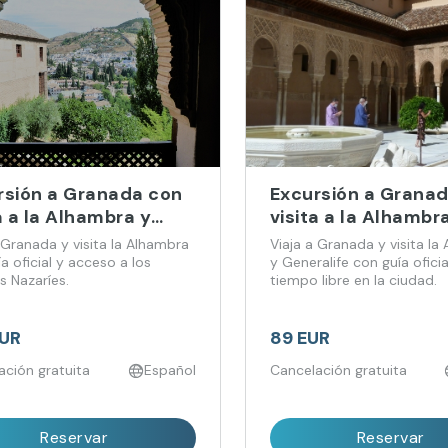
rsión a Granada con
Excursión a Grana
a a la Alhambra y
visita a la Alhambra
cios Nazaríes desde
Palacios Nazaríes 
 Granada y visita la Alhambra
Viaja a Granada y visita la
ga
Málaga
a oficial y acceso a los
y Generalife con guía oficia
s Nazaríes.
tiempo libre en la ciudad.
EUR
89 EUR
ación gratuita
Español
Cancelación gratuita
Reservar
Reservar