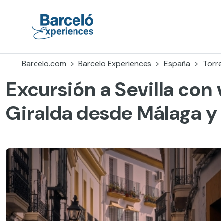
Skip
to
content
Barceló Experiences
Barcelo.com
Barcelo Experiences
España
Torr
Excursión a Sevilla con v
Giralda desde Málaga y 