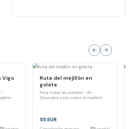
n Vigo
Ruta del mejillón en
goleta
 •
Para todas las edades! • 2h •
illón!
¡Descubre todo sobre el mejillón!
55 EUR
Español
Cancelación gratuita
Español