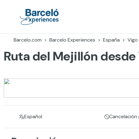
Skip
to
content
Barceló Experiences
Barcelo.com
Barcelo Experiences
España
Vigo
Ruta del Mejillón desd
Español
Cancelación g