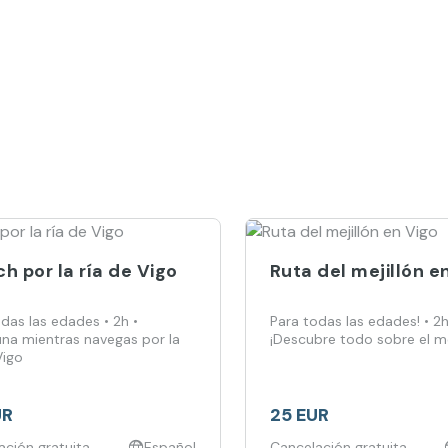
h por la ría de Vigo
Ruta del mejillón e
das las edades • 2h •
Para todas las edades! • 2h
na mientras navegas por la
¡Descubre todo sobre el mej
Vigo
UR
25 EUR
ación gratuita
Español
Cancelación gratuita