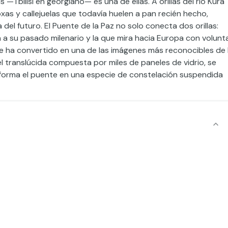
—Tbilisi en georgiano— es una de ellas. A orillas del río Kurá
xas y callejuelas que todavía huelen a pan recién hecho,
del futuro. El Puente de la Paz no solo conecta dos orillas:
ra a su pasado milenario y la que mira hacia Europa con volunt
 ha convertido en una de las imágenes más reconocibles de 
el translúcida compuesta por miles de paneles de vidrio, se
forma el puente en una especie de constelación suspendida