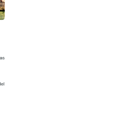
sas
del