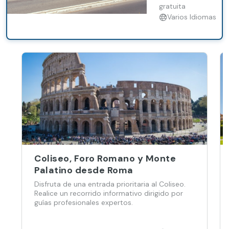
descapotable
gratuita
de dos pisos.
Varios Idiomas
Sube y baja
cuando
quieras en
cualquiera de
las 8 paradas
del itinerario,
todas
ubicadas
cerca de las
atracciones
más famosas.
Coliseo, Foro Romano y Monte
Palatino desde Roma
Disfruta de una entrada prioritaria al Coliseo.
Realice un recorrido informativo dirigido por
guías profesionales expertos.