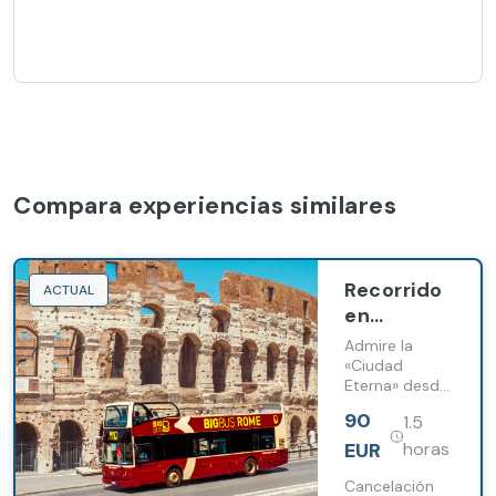
Compara experiencias similares
Recorrido
ACTUAL
en
autobús
Admire la
con
«Ciudad
Eterna» desde
paradas
una nueva
libres por
90
1.5
perspectiva
Roma - 24
cómodamente
EUR
horas
horas
sentado en un
autobús
Cancelación