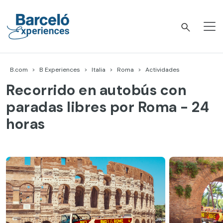
Skip
to
content
Barceló Experiences
B.com
B Experiences
Italia
Roma
Actividades
Recorrido en autobús con
paradas libres por Roma - 24
horas