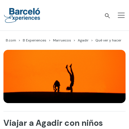
Skip
to
content
Barceló Experiences
B.com
B Experiences
Marruecos
Agadir
Qué ver y hacer
Viajar a Agadir con niños