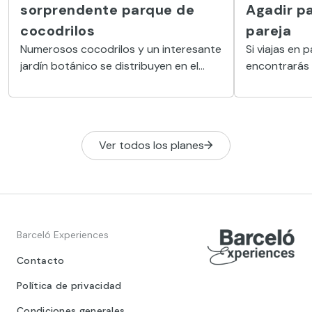
sorprendente parque de
Agadir p
cocodrilos
pareja
Numerosos cocodrilos y un interesante
Si viajas en 
jardín botánico se distribuyen en el
encontrarás
amplio recinto del Crocoparc Agadir
románticos. Y
ofreciendo una experiencia inolvidable
Marruecos, 
al visitante.
excepcional.
Ver todos los planes
Barceló Experiences
Contacto
Política de privacidad
Condiciones generales