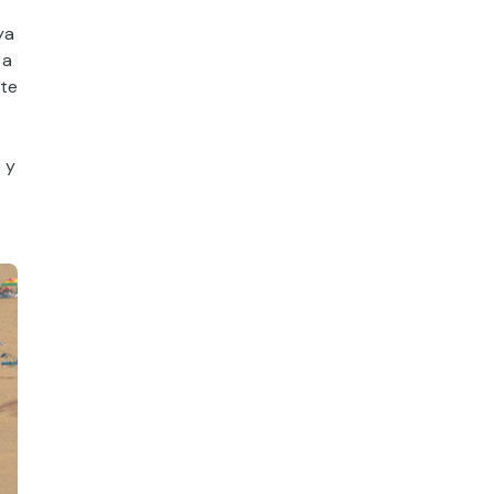
ya
 a
nte
 y