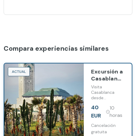
Compara experiencias similares
Excursión a
ACTUAL
Casablanca
desde
Visita
Marrakech
Casablanca
desde
Marrakech y
40
10
descubre su
arquitectura,
EUR
horas
barrios
históricos y la
Cancelación
costa atlántica
gratuita