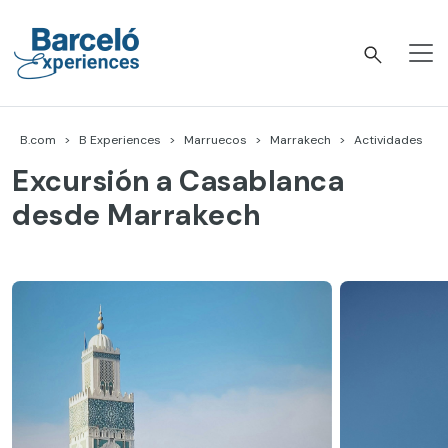
Skip
to
content
Barceló Experiences
B.com
B Experiences
Marruecos
Marrakech
Actividades
Excursión a Casablanca
desde Marrakech