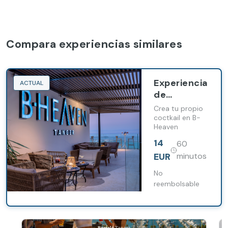
Compara experiencias similares
Experiencia
ACTUAL
de
cócteles
Crea tu propio
exclusivos
coctkail en B-
Heaven
de B-
heaven
14
60
EUR
minutos
No
reembolsable