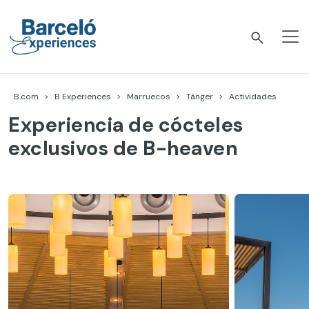
Skip
to
content
Barceló Experiences
B.com
B Experiences
Marruecos
Tánger
Actividades
Experiencia de cócteles
exclusivos de B-heaven