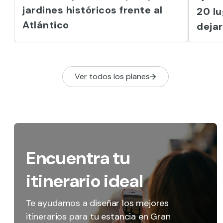
jardines históricos frente al
20 l
Atlántico
dejar
Ver todos los planes
Encuentra tu
itinerario ideal
Te ayudamos a diseñar los mejores
itinerarios para tu estancia en Gran