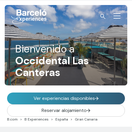
Skip
to
content
Barceló Experiences
Bienvenido a
Occidental Las
Canteras
Ver experiencias disponibles
Reservar alojamiento
B.com
B Experiences
España
Gran Canaria