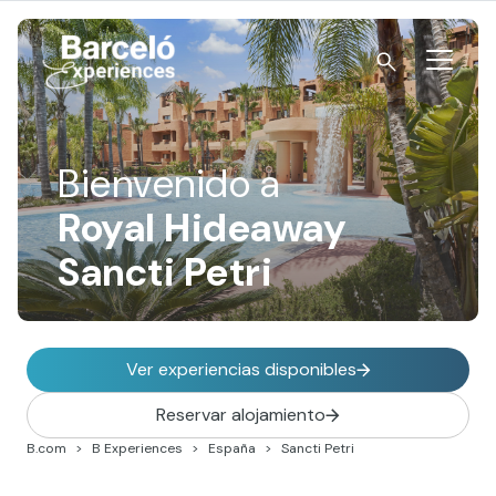
Skip
to
content
Barceló Experiences
Bienvenido a
Royal Hideaway
Sancti Petri
Ver experiencias disponibles
Reservar alojamiento
B.com
B Experiences
España
Sancti Petri