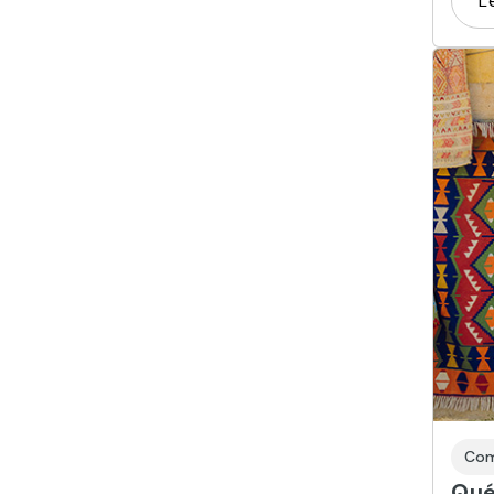
L
Com
Qué