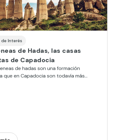
 de Interés
neas de Hadas, las casas
tas de Capadocia
meneas de hadas son una formación
ca que en Capadocia son todavía más
ulares porque han sido utilizadas desde
como casas y refugios.