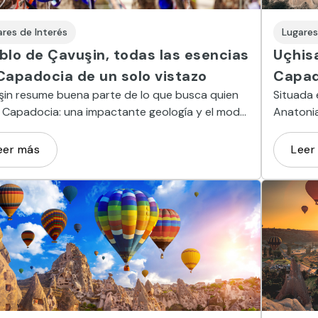
ares de Interés
Lugares
blo de Çavuşin, todas las esencias
Uçhisa
Capadocia de un solo vistazo
Capad
şin resume buena parte de lo que busca quien
Situada 
a Capadocia: una impactante geología y el modo
Anatonia
e se han adaptado a ésta cuantos la han
impresio
ado a lo largo de los siglos.
eer más
Leer