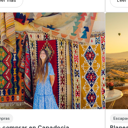
eer más
Leer
pras
Escapa
 comprar en Capadocia,
Plane