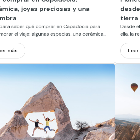
ámica, joyas preciosas y una
desde 
ombra
tierra
 para saber qué comprar en Capadocia para
Desde el 
orar el viaje: algunas especias, una cerámica
ella, la
ada a mano y una alfombra que nos parecerá
listado 
ca.
pareja,
eer más
Leer
imborrab