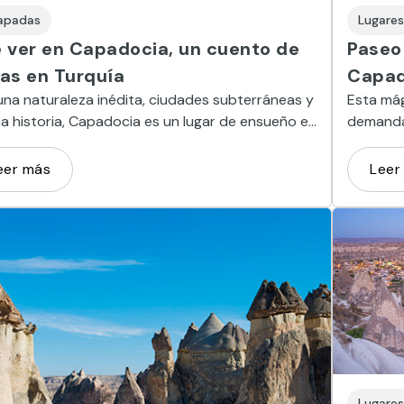
apadas
Lugares
 ver en Capadocia, un cuento de
Paseo 
as en Turquía
Capad
na naturaleza inédita, ciudades subterráneas y
Esta mág
 historia, Capadocia es un lugar de ensueño en
demandad
 corazón de Turquía. Conócelo por tierra y
región d
 el aire.
Natural
eer más
Leer
Lugares