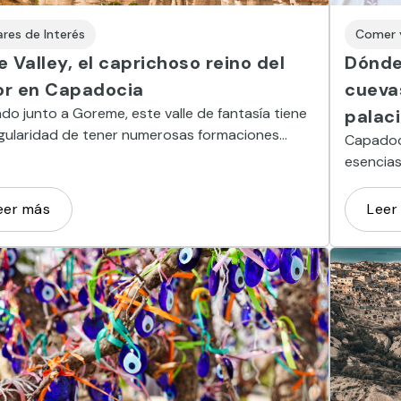
ares de Interés
Comer 
e Valley, el caprichoso reino del
Dónde
r en Capadocia
cueva
do junto a Goreme, este valle de fantasía tiene
palaci
ngularidad de tener numerosas formaciones
Capadoci
gicas con la forma del miembro sexual
esencias
ulino
que pres
los gust
eer más
Leer