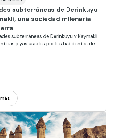
des subterráneas de Derinkuyu
makli, una sociedad milenaria
ierra
ades subterráneas de Derinkuyu y Kaymakli
nticas joyas usadas por los habitantes de
a durante siglos para sobrevivir al ataque
nemigos.
 más