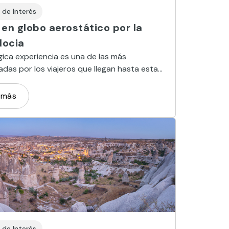
 de Interés
en globo aerostático por la
ocia
ica experiencia es una de las más
as por los viajeros que llegan hasta esta
e Turquía modelada a capricho por la
eza
 más
 de Interés