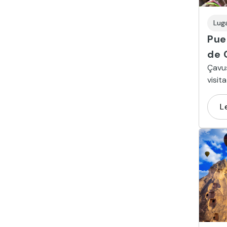
Lug
Pue
de 
Çavu
visit
en qu
habit
L