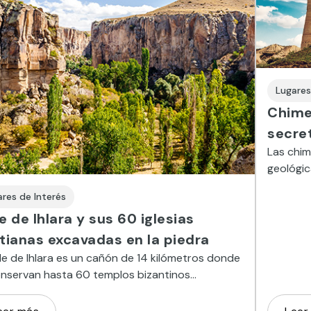
Lugares
Chime
secre
Las chi
geológi
espectac
ares de Interés
antiguo 
e de Ihlara y sus 60 iglesias
stianas excavadas en la piedra
lle de Ihlara es un cañón de 14 kilómetros donde
onservan hasta 60 templos bizantinos
ados en la roca y con frescos pre-
clastas.