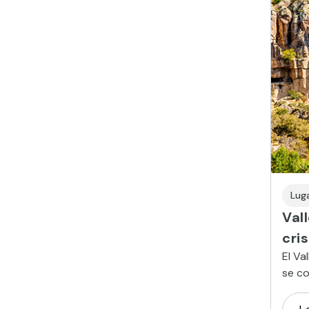
Lug
Vall
cri
El Va
se c
excav
icono