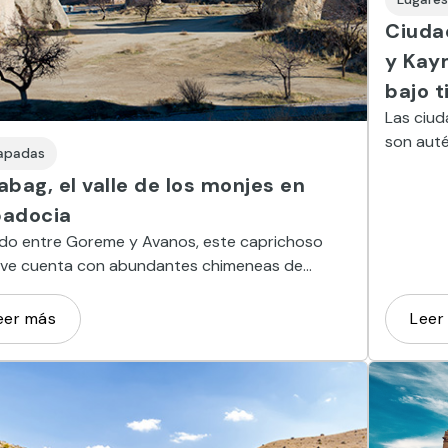
Ciuda
y Kay
bajo t
Las ciud
son auté
apadas
Capadoci
abag, el valle de los monjes en
de los e
adocia
ado entre Goreme y Avanos, este caprichoso
ave cuenta con abundantes chimeneas de
 de piedra caliza
eer más
Leer