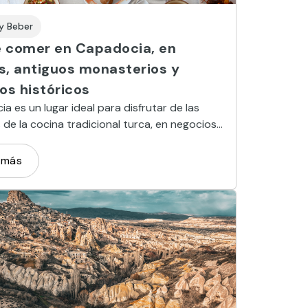
y Beber
 comer en Capadocia, en
s, antiguos monasterios y
os históricos
a es un lugar ideal para disfrutar de las
 de la cocina tradicional turca, en negocios
ervan su historia y que, incluso, se resisten a
os de los viajeros menos receptivos.
 más