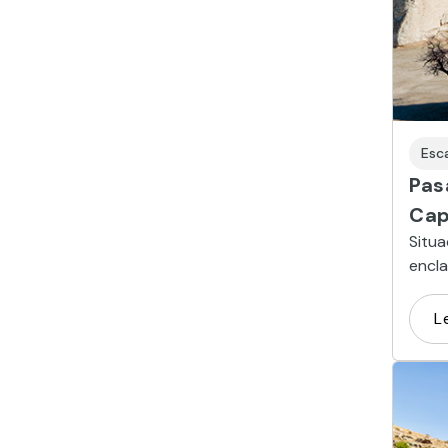
Esc
Pas
Cap
Situ
encl
hadas
L