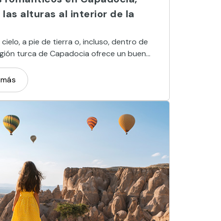
las alturas al interior de la
cielo, a pie de tierra o, incluso, dentro de
 región turca de Capadocia ofrece un buen
de actividades y momentos para disfrutar en
 generando recuerdos absolutamente
 más
les.