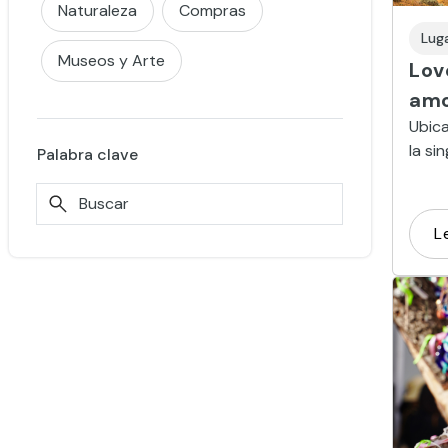
Naturaleza
Compras
Lug
Museos y Arte
Lov
amo
Ubica
la si
Palabra clave
geoló
masc
L