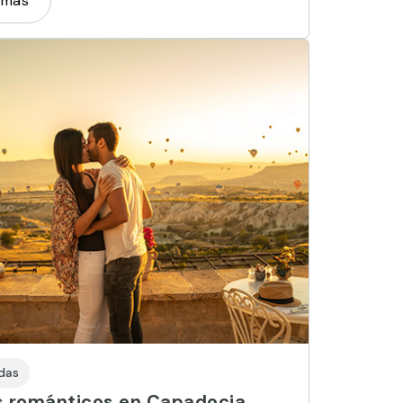
 más
das
s románticos en Capadocia,