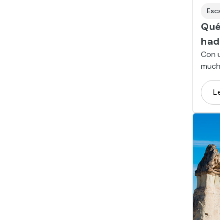
Esc
Qué
had
Con u
mucha
pleno
desde
L