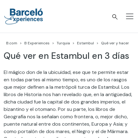
Skip
to
content
Barceló Experiences
B.com
B Experiences
Turquia
Estambul
Qué ver y hacer
Qué ver en Estambul en 3 días
El mágico don de la ubicuidad, ese que te permite estar
en todas partes al mismo tiempo, es uno de los rasgos
que mejor definen a la metrópoli turca de Estambul. Los
libros de Historia nos han revelado que, en la antigüedad,
dicha ciudad fue la capital de dos grandes imperios, el
bizantino y el otomano. Por su parte, los libros de
Geografía nos la señalan como frontera, o, mejor dicho,
puente natural entre dos continentes, Europa y Asia; y
como portalón de dos mares, el Negro y el de Mármara.