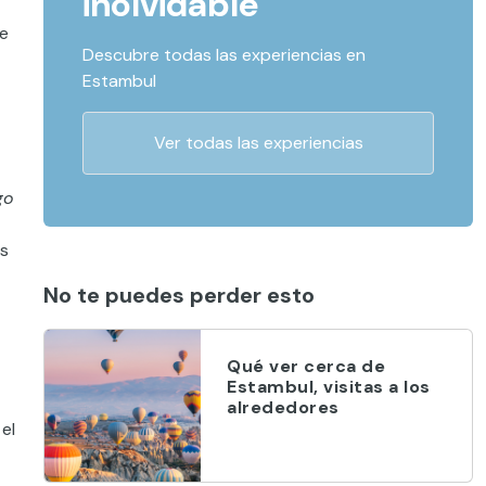
inolvidable
de
Descubre todas las experiencias en
Estambul
Ver todas las experiencias
go
os
No te puedes perder esto
Qué ver cerca de
Estambul, visitas a los
alrededores
el