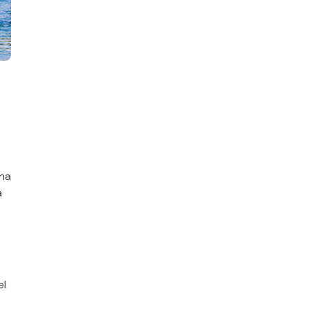
ina
a
el