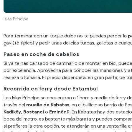
Islas Príncipe
Para terminar con un toque dulce no te puedes perder la
p
çay (té típico) y pedir unas delicias turcas, galletas o cua
Paseo en coche de caballos
Si ya te has cansado de caminar o de montar en bici, puedes 
por excelencia. Aprovecha para conocer las mansiones y atr
realeza otomana. El precio dependerá, en gran parte, de tus
Recorrido en ferry desde Estambul
Las Islas Príncipe se encuentran a 1 hora y media de ferry 
través del
muelle de Kabatas
, en el bullicioso barrio de 
Kadiköy
,
Bostanci
o
Eminönü
. En Kabatas hay dos estacione
boca del metro, es bastante más barata y puedes comprar e
si prefieres la otra opción, te atenderán en una ventanilla 