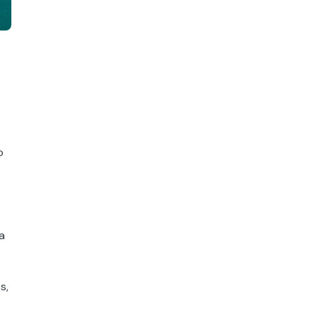
o
a
s,
e