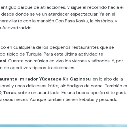
ntiguo parque de atracciones, y sigue el recorrido hacia el
 desde donde se ve un atardecer espectacular. Ya en el
maravillarte con la mansión Con Pasa Kosku, la histórica, y
rp Asdvadzadzin.
co en cualquiera de los pequeños restaurantes que se
sado típico de Turquía. Para esta última actividad te
esi
. Cuenta con música en vivo los viernes y sábados. Y, por
 de aperitivos típicos tradicionales.
aurante-mirador Yücetepe Kır Gazinosu
, en lo alto de la
cional y unas deliciosas
köfte
, albóndigas de carne. También c
ğ Teras
, sobre un acantilado. Es una buena opción si te gust
abrosos mezes. Aunque también tienen kebabs y pescado