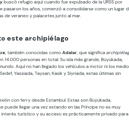
ky
buscó refugio aquí cuando fue expulsado de la URSS por
que pasaron los años, comenzó a consolidarse como un lugar 
as de veraneo y palacetes junto al mar.
o este archipiélago
ipe
, también conocidas como
Adalar
, que significa
archipiéla
n 14.000 personas en total. Su isla más grande, Büyükada,
mundo. Aquí no han llegado los vehículos a motor ni los medi
Sedef, Yassiada, Taysan, Kasik y Siyriada, estas últimas sin
onexión con ferry desde Estambul. Estas son Büyükada,
 se puede llegar una vez estando en las Príncipe no es muy
interés turístico y su acceso es prácticamente privado para 