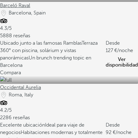
Barceló Raval
Barcelona, Spain
4.3/5
5888 reseñas
Ubicado junto a las famosas Ramblas
Terraza
Desde
360° con piscina, solárium y vistas
127
/noche
panorámicas
Un brunch trending topic en
Ver
disponibilidad
Barcelona
Compara
Occidental Aurelia
Roma, Italy
4.2/5
2286 reseñas
Excelente ubicación
Ideal para viaje de
Desde
negocios
Habitaciones modernas y totalmente
92
/noche