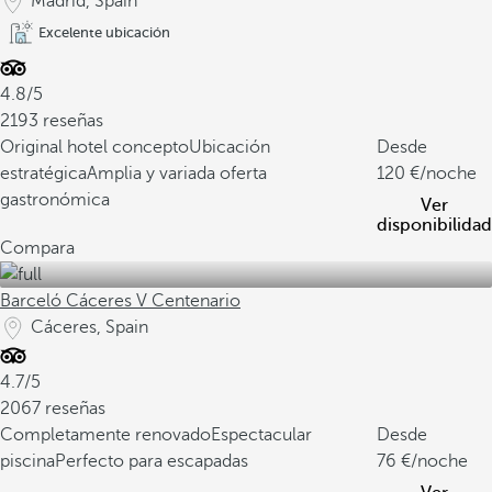
Madrid, Spain
Excelente ubicación
4.8/5
2193 reseñas
Original hotel concepto
Ubicación
Desde
estratégica
Amplia y variada oferta
120
/noche
gastronómica
Ver
disponibilidad
Compara
Barceló Cáceres V Centenario
Cáceres, Spain
4.7/5
2067 reseñas
Completamente renovado
Espectacular
Desde
piscina
Perfecto para escapadas
76
/noche