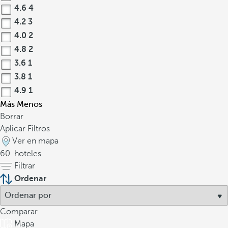
4.6
4
4.2
3
4.0
2
4.8
2
3.6
1
3.8
1
4.9
1
Más
Menos
Borrar
Aplicar Filtros
Ver en mapa
60
hoteles
Filtrar
Ordenar
Comparar
Mapa