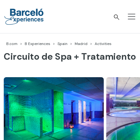
Skip
to
content
Barceló Experiences
B.com
B Experiences
Spain
Madrid
Activities
Circuito de Spa + Tratamiento