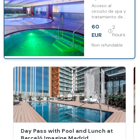
Tratamiento
Acceso al
circuito de spa y
tratamiento de
25 minutos a
60
2
elegir para
disfrutar de una
EUR
hours
completa
experiencia de
Non refundable
bienestar y
relajación
Day Pass with Pool and Lunch at
Barceló Imagine Madrid