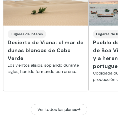
Lugares de Interés
Lugares de I
Desierto de Viana: el mar de
Pueblo de
dunas blancas de Cabo
de Boa Vi
Verde
y a heren
Los vientos alisios, soplando durante
portugue
siglos, han ido formando con arena
Codiciada du
venida del Sáhara un paisaje único en el
producción d
archipiélago que parece sacado de
ciudad constr
otro planeta.
Forte Duque
protegerse d
Ver todos los planes