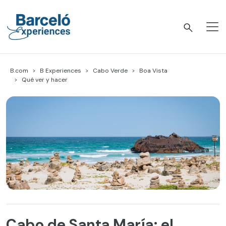
Skip
to
content
Barceló Experiences
B.com
B Experiences
Cabo Verde
Boa Vista
Qué ver y hacer
Cabo de Santa María: el