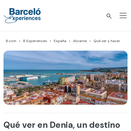
Skip
to
content
Barceló Experiences
B.com
B Experiences
España
Alicante
Qué ver y hacer
Qué ver en Denia, un destino