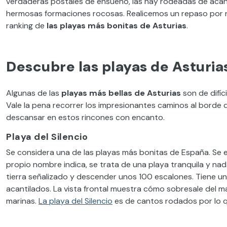
verdaderas postales de ensueño, las hay rodeadas de acanti
hermosas formaciones rocosas. Realicemos un repaso por nue
ranking de
las playas más bonitas de Asturias
.
Descubre las playas de Asturia
Algunas de las
playas más bellas de Asturias
son de difíc
Vale la pena recorrer los impresionantes caminos al borde d
descansar en estos rincones con encanto.
Playa del Silencio
Se considera una de las playas más bonitas de España. Se 
propio nombre indica, se trata de una playa tranquila y nad
tierra señalizado y descender unos 100 escalones. Tiene 
acantilados. La vista frontal muestra cómo sobresale del ma
marinas.
La playa del Silencio
es de cantos rodados por lo q