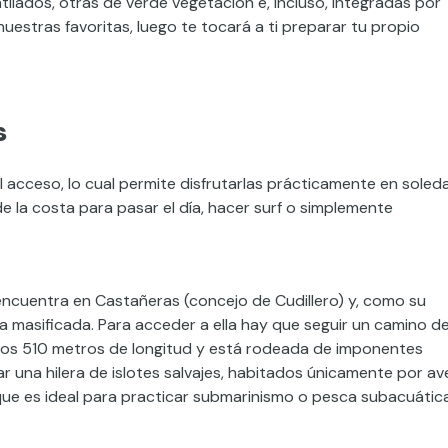
lados, otras de verde vegetación e, incluso, integradas por
stras favoritas, luego te tocará a ti preparar tu propio
s
il acceso, lo cual permite disfrutarlas prácticamente en soled
e la costa para pasar el día, hacer surf o simplemente
encuentra en Castañeras (concejo de Cudillero) y, como su
a masificada. Para acceder a ella hay que seguir un camino d
unos 510 metros de longitud y está rodeada de imponentes
r una hilera de islotes salvajes, habitados únicamente por av
ue es ideal para practicar submarinismo o pesca subacuática