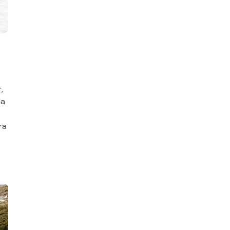
,
la
ra