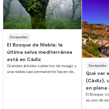
Escapadas
El Bosque de Niebla: la
última selva mediterránea
está en Cádiz
Grandes árboles cubiertos de musgo y
Escapadas
una niebla casi permanente hacen de
Qué ver 
este rincón de la provincia de Cádiz un
(Cádiz), 
lugar tan mágico como misterioso.
en plena
El Bosque, c
es uno de es
mantiene la a