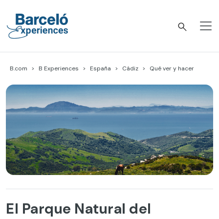
Skip
to
content
Barceló Experiences
B.com
B Experiences
España
Cádiz
Qué ver y hacer
El Parque Natural del