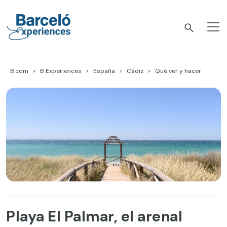
Skip
to
content
Barceló Experiences
B.com
B Experiences
España
Cádiz
Qué ver y hacer
Playa El Palmar, el arenal