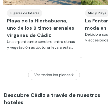
Lugares de Interés
Mar y Playa
Playa de la Hierbabuena,
La Fontan
uno de los últimos arenales
moda en 
Debido a sus 
vírgenes de Cádiz
y accesibilid
Un serpenteante sendero entre dunas
1.500 metros
y vegetación autóctona lleva a esta
su Bandera A
encantadora playa rodeada de
acantilados y pinares en el Parque
Natural de la Breña y Marismas del
Barbate.
Ver todos los planes
Descubre Cádiz a través de nuestros
hoteles