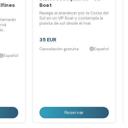
Boat
lfines
Navega al atardecer por la Costa del
Sol en un VIP Boat y contempla la
atamarán
puesta de sol desde el mar.
erva
as
o.
35 EUR
Cancelación gratuita
Español
Español
Reservar