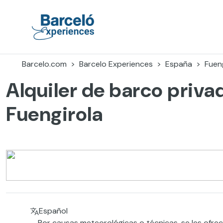
Skip
to
content
Barceló Experiences
Barcelo.com
Barcelo Experiences
España
Fuen
Alquiler de barco priva
Fuengirola
Español
Por causas meteorológicas o técnicas, se les ofrece