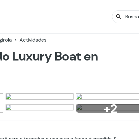
girola
Actividades
do Luxury Boat en
+2
rá otra alternativa o una nueva fecha disponible. Si