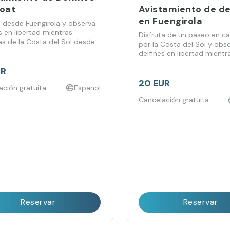
Boat
Avistamiento de de
en Fuengirola
 desde Fuengirola y observa
s en libertad mientras
Disfruta de un paseo en c
as de la Costa del Sol desde
por la Costa del Sol y obs
delfines en libertad mientr
navegas por el Mediterráne
UR
20 EUR
ación gratuita
Español
Cancelación gratuita
Reservar
Reservar