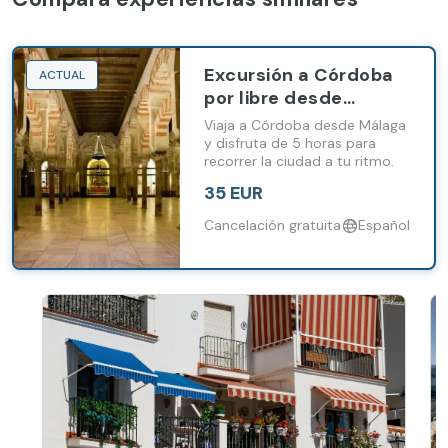
Excursión a Córdoba
ACTUAL
por libre desde
Málaga y Costa del
Viaja a Córdoba desde Málaga
Sol
y disfruta de 5 horas para
recorrer la ciudad a tu ritmo.
35 EUR
Cancelación gratuita
Español