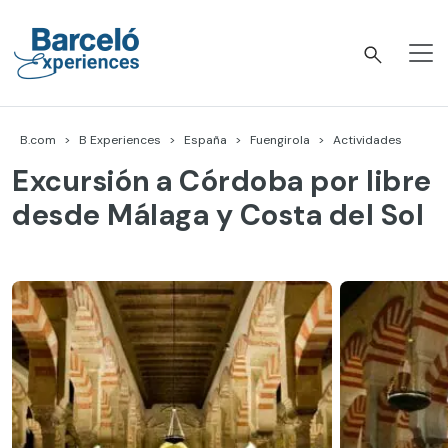
Skip
to
content
Barceló Experiences
B.com
B Experiences
España
Fuengirola
Actividades
Excursión a Córdoba por libre
desde Málaga y Costa del Sol