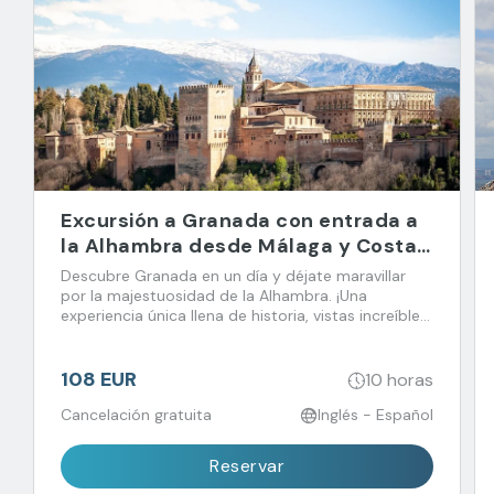
Excursión a Granada con entrada a
la Alhambra desde Málaga y Costa
del Sol
Descubre Granada en un día y déjate maravillar
por la majestuosidad de la Alhambra. ¡Una
experiencia única llena de historia, vistas increíbles
y sabores que no querrás perderte!
108 EUR
10 horas
Cancelación gratuita
Inglés - Español
Reservar