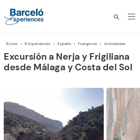
Skip
to
content
Barceló Experiences
B.com
B Experiences
España
Fuengirola
Actividades
Excursión a Nerja y Frigiliana
desde Málaga y Costa del Sol