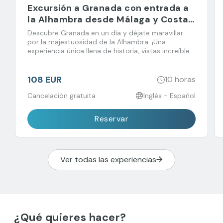
Excursión a Granada con entrada a
la Alhambra desde Málaga y Costa
del Sol
Descubre Granada en un día y déjate maravillar
por la majestuosidad de la Alhambra. ¡Una
experiencia única llena de historia, vistas increíbles
y sabores que no querrás perderte!
108 EUR
10 horas
Cancelación gratuita
Inglés - Español
Reservar
Ver todas las experiencias
¿Qué quieres hacer?