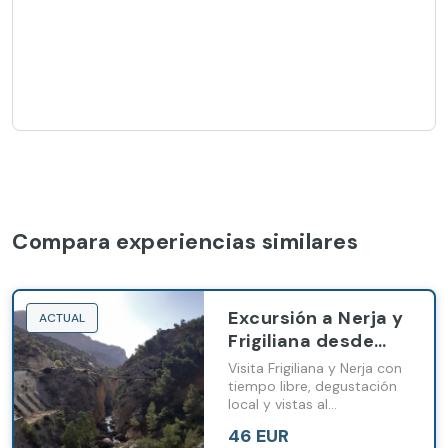
Compara experiencias similares
Excursión a Nerja y
ACTUAL
Frigiliana desde
Málaga y Costa del
Visita Frigiliana y Nerja con
Sol
tiempo libre, degustación
local y vistas al
Mediterráneo desde
46 EUR
Málaga.