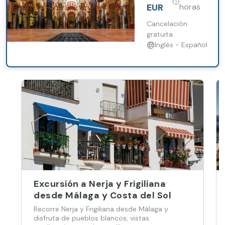
Marbella y
Catedral y el
EUR
horas
Estepona
histórico Barrio
de la Judería.
Cancelación
gratuita
Inglés - Español
Excursión a Nerja y Frigiliana
desde Málaga y Costa del Sol
Recorre Nerja y Frigiliana desde Málaga y
disfruta de pueblos blancos, vistas