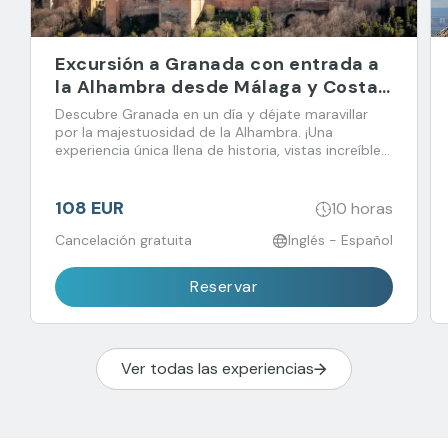
Excursión a Granada con entrada a
la Alhambra desde Málaga y Costa
del Sol
Descubre Granada en un día y déjate maravillar
por la majestuosidad de la Alhambra. ¡Una
experiencia única llena de historia, vistas increíbles
y sabores que no querrás perderte!
108 EUR
10 horas
Cancelación gratuita
Inglés - Español
Reservar
Ver todas las experiencias