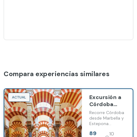
Compara experiencias similares
Excursión a
ACTUAL
Córdoba
con entrada
Recorre Córdoba
a la
desde Marbella y
Estepona
Mezquita
visitando la
desde
89
10
Mezquita-