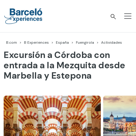
Skip
to
content
Barceló Experiences
B.com
B Experiences
España
Fuengirola
Actividades
Excursión a Córdoba con
entrada a la Mezquita desde
Marbella y Estepona